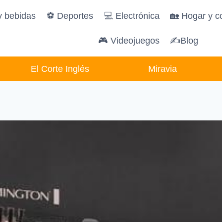
y bebidas
️⚽️ Deportes
💻 Electrónica
🏡 Hogar y c
🎮 Videojuegos
✍Blog
El Corte Inglés
Miravia