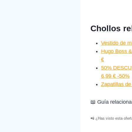
Chollos r
Vestido de m
Hugo Boss &
€
50% DESCUE
6,99 € -50%
Zapatillas d
📖 Guía relacion
📲 ¿Has visto esta ofer