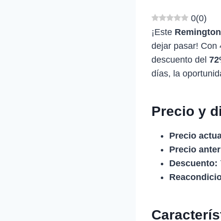
0
(
0
)
¡Este
Remington 
dejar pasar! Con 
descuento del
72
días, la oportuni
Precio y d
Precio actua
Precio anter
Descuento:
Reacondici
Caracterí