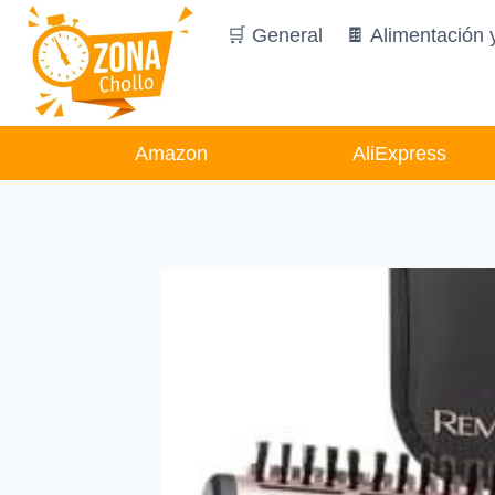
Saltar
🛒 General
🍫 Alimentación 
al
contenido
Amazon
AliExpress