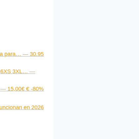
ia para… — 30.95
, 6XS 3XL… —
… — 15,00€ € -80%
 funcionan en 2026