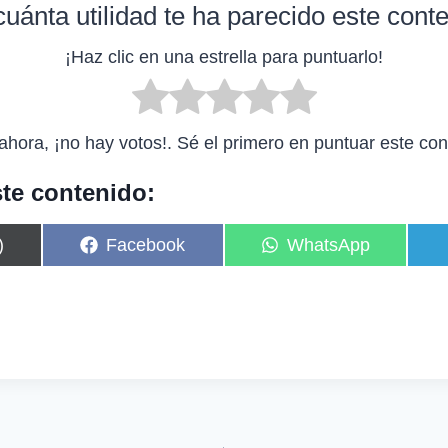
uánta utilidad te ha parecido este cont
¡Haz clic en una estrella para puntuarlo!
ahora, ¡no hay votos!. Sé el primero en puntuar este con
te contenido:
C
C
)
Facebook
WhatsApp
o
o
m
m
p
p
a
a
r
r
t
t
i
i
r
r
e
e
n
n