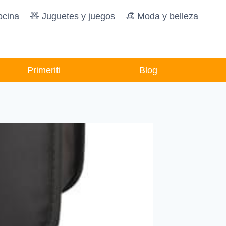
ocina
🧸️ Juguetes y juegos
👒 Moda y belleza
Primeriti
Blog