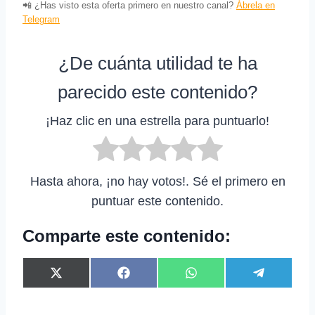
📲 ¿Has visto esta oferta primero en nuestro canal?
Ábrela en
Telegram
¿De cuánta utilidad te ha
parecido este contenido?
¡Haz clic en una estrella para puntuarlo!
Hasta ahora, ¡no hay votos!. Sé el primero en
puntuar este contenido.
Comparte este contenido:
C
C
C
C
X
F
W
T
o
o
o
o
(
a
h
e
m
m
m
m
T
c
a
l