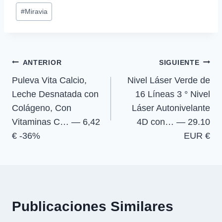
p
p
p
p
w
e
t
e
Etiquetas
a
a
a
a
i
b
s
g
#
Miravia
r
r
r
r
t
o
A
r
de
t
t
t
t
t
o
p
a
la
i
i
i
i
e
k
p
m
r
r
r
r
r
entrada:
e
e
e
e
)
Navegación
n
n
n
n
ANTERIOR
SIGUIENTE
Puleva Vita Calcio,
Nivel Láser Verde de
de
Leche Desnatada con
16 Líneas 3 ° Nivel
entradas
Colágeno, Con
Láser Autonivelante
Vitaminas C… — 6,42
4D con… — 29.10
€ -36%
EUR €
Publicaciones Similares