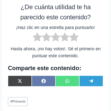
¿De cuánta utilidad te ha
parecido este contenido?
¡Haz clic en una estrella para puntuarlo!
Hasta ahora, ¡no hay votos!. Sé el primero en
puntuar este contenido.
Comparte este contenido:
C
C
C
C
X
F
W
T
o
o
o
o
(
a
h
e
m
m
m
m
T
c
a
l
p
p
p
p
w
e
t
e
Etiquetas
a
a
a
a
i
b
s
g
#
Primeriti
r
r
r
r
t
o
A
r
de
t
t
t
t
t
o
p
a