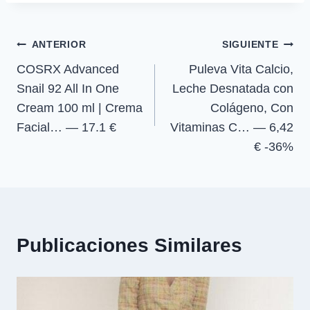
la
i
i
i
i
e
k
p
m
r
r
r
r
r
entrada:
e
e
e
e
)
Navegación
n
n
n
n
ANTERIOR
SIGUIENTE
COSRX Advanced
Puleva Vita Calcio,
de
Snail 92 All In One
Leche Desnatada con
entradas
Cream 100 ml | Crema
Colágeno, Con
Facial… — 17.1 €
Vitaminas C… — 6,42
€ -36%
Publicaciones Similares