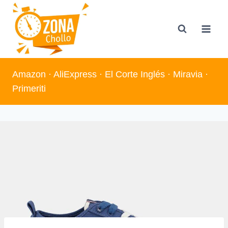
Saltar
al
contenido
Amazon
·
AliExpress
·
El Corte Inglés
·
Miravia
·
Primeriti