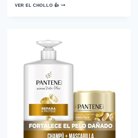
ISDIN
VER EL CHOLLO 👍
ACNIBEN
ANTI-
BLEMISH
NIGHT
CONC
27
ML
NO
2
—
27.66
€