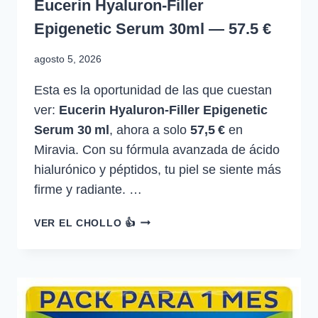
Eucerin Hyaluron-Filler
Epigenetic Serum 30ml — 57.5 €
agosto 5, 2026
Esta es la oportunidad de las que cuestan
ver:
Eucerin Hyaluron‑Filler Epigenetic
Serum 30 ml
, ahora a solo
57,5 €
en
Miravia. Con su fórmula avanzada de ácido
hialurónico y péptidos, tu piel se siente más
firme y radiante. …
EUCERIN
VER EL CHOLLO 👍
HYALURON-
FILLER
EPIGENETIC
SERUM
30ML
—