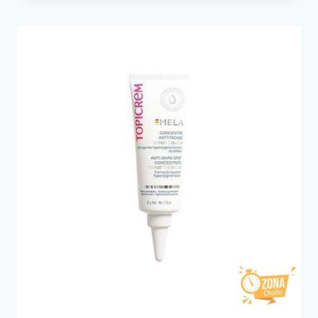
REPARA
Y
PROTEGE
CHAMPÚ
+
MASCARILLA