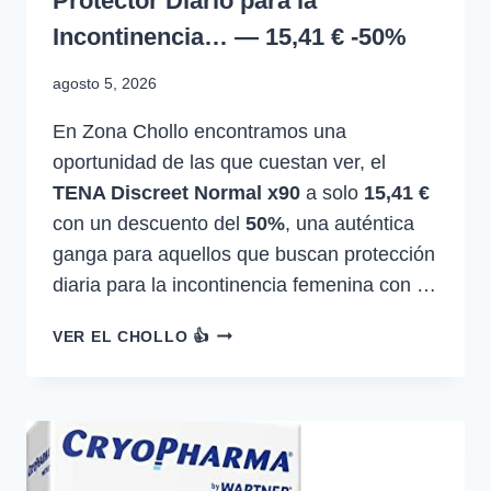
Protector Diario para la
Incontinencia… — 15,41 € -50%
agosto 5, 2026
En Zona Chollo encontramos una
oportunidad de las que cuestan ver, el
TENA Discreet Normal x90
a solo
15,41 €
con un descuento del
50%
, una auténtica
ganga para aquellos que buscan protección
diaria para la incontinencia femenina con …
TENA
VER EL CHOLLO 👍
DISCREET
NORMAL
X90
PROTECTOR
DIARIO
PARA