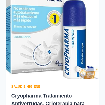
LA
INCONTINENCIA…
—
15,41
€
-50%
SALUD E HIGIENE
Cryopharma Tratamiento
Antiverrugas, Crioterapia para