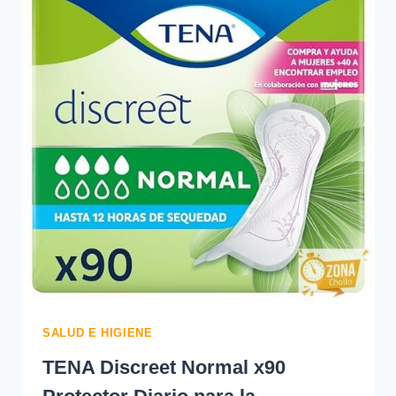
57.5
€
SALUD E HIGIENE
TENA Discreet Normal x90