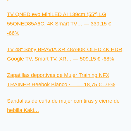
TV QNED evo MiniLED AI 139cm (55″) LG
55QNED85A6C, 4K Smart TV… — 339,15 €
-66%
TV 48″ Sony BRAVIA XR-48A90K OLED 4K HDR,
Google TV, Smart TV, XR… — 509,15 € -68%
Zapatillas deportivas de Mujer Training NFX
TRAINER Reebok Blanco ·… — 18,75 € -75%
Sandalias de cuña de mujer con tiras y cierre de
hebilla Kaki…