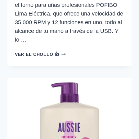
el torno para uñas profesionales POFIBO
Lima Eléctrica, que ofrece una velocidad de
35.000 RPM y 12 funciones en uno, todo al
alcance de tu mano a través de la USB. Y
lo …
35%
VER EL CHOLLO 👍
DESCUENTO
POFIBO
TORNO
PARA
UÑAS
PROFESIONAL
LIMA
ELÉCTRICA
UÑAS…
—
21,83
€