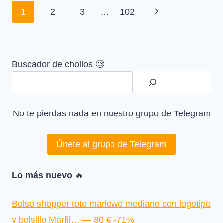
50
Navegación
Siguiente
1
2
3
…
102
G
—
de
página
32.81
página
€
Buscador de chollos 🧐
No te pierdas nada en nuestro grupo de Telegram
Únete al grupo de Telegram
Lo más nuevo
🔥
Bolso shopper tote marlowe mediano con logotipo
y bolsillo Marfil… — 80 € -71%