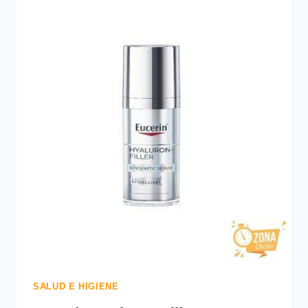
SPF50+
50
ML
|
PROTECTOR
SOLAR…
—
28.72
€
SALUD E HIGIENE