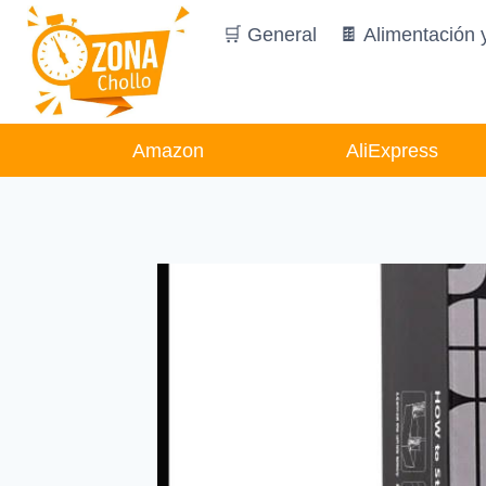
Saltar
🛒 General
🍫 Alimentación 
al
contenido
Amazon
AliExpress