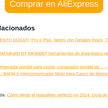
Comprar en AliExpress
elacionados
TO DUCATI, Pro II Plus, Negro con Detalles Rojos, 
OM MK900 BT MK900BT herramientas de diagnóstico 
rigerador portátil para coche, congelador portátil de… 
1; B4FM-X Intercomunicador Moto para Casco de Motoc
ada:
Cómo elegir el maquillaje perfecto en 2024: Guía de