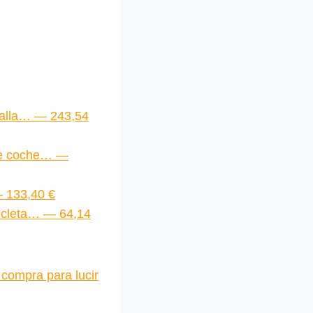
Talla… — 243,54
de coche… —
— 133,40 €
icleta… — 64,14
 compra para lucir