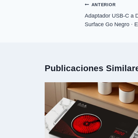
n
Navegación
ANTERIOR
Adaptador USB-C a D
de
Surface Go Negro · 
entradas
Publicaciones Similar