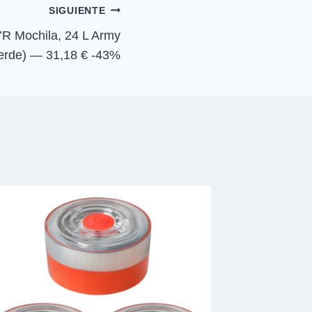
n
SIGUIENTE
 Mochila, 24 L Army
Verde) — 31,18 € -43%