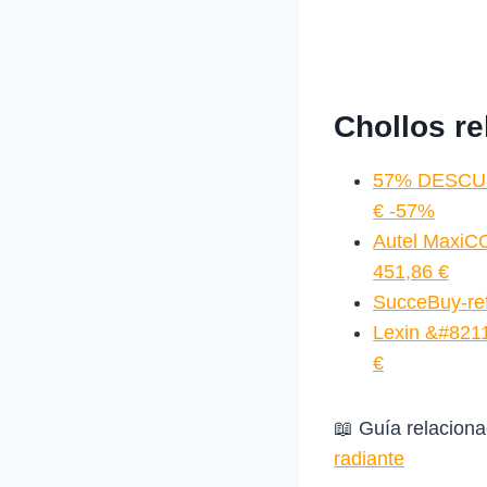
Chollos r
57% DESCUEN
€ -57%
Autel MaxiC
451,86 €
SucceBuy-ref
Lexin &#821
€
📖 Guía relacion
radiante