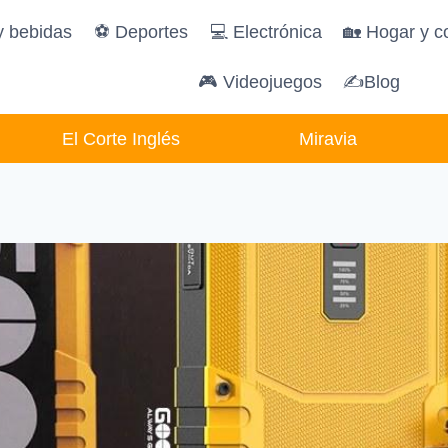
y bebidas
️⚽️ Deportes
💻 Electrónica
🏡 Hogar y c
🎮 Videojuegos
✍Blog
El Corte Inglés
Miravia