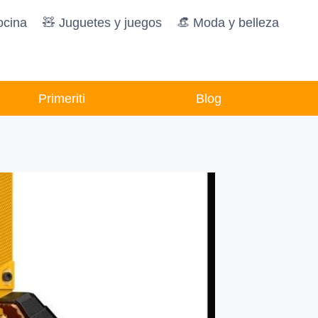
ocina
🧸️ Juguetes y juegos
👒 Moda y belleza
Primeriti
Blog