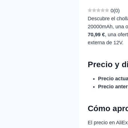
0
(
0
)
Descubre el chol
20000mAh, una opo
70,99 €
, una ofe
externa de 12V.
Precio y d
Precio actua
Precio anter
Cómo apro
El precio en Ali