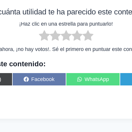
uánta utilidad te ha parecido este cont
¡Haz clic en una estrella para puntuarlo!
ahora, ¡no hay votos!. Sé el primero en puntuar este con
te contenido:
C
C
)
Facebook
WhatsApp
o
o
m
m
p
p
a
a
r
r
t
t
i
i
r
r
e
e