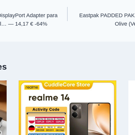
n
n
isplayPort Adapter para
Eastpak PADDED PAK’R
El… — 14,17 € -64%
Olive (
es