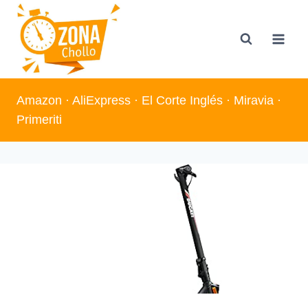
Saltar
al
contenido
Amazon
·
AliExpress
·
El Corte Inglés
·
Miravia
·
Primeriti