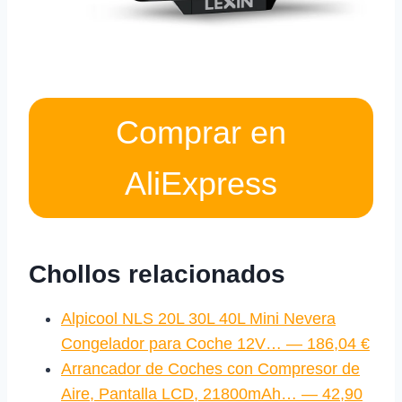
Comprar en
AliExpress
Chollos relacionados
Alpicool NLS 20L 30L 40L Mini Nevera
Congelador para Coche 12V… — 186,04 €
Arrancador de Coches con Compresor de
Aire, Pantalla LCD, 21800mAh… — 42,90