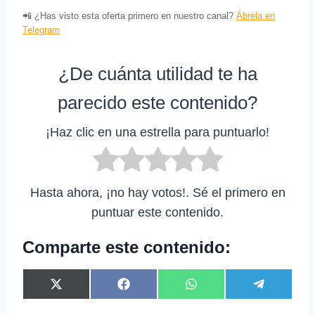
📲 ¿Has visto esta oferta primero en nuestro canal?
Ábrela en
Telegram
¿De cuánta utilidad te ha
parecido este contenido?
¡Haz clic en una estrella para puntuarlo!
Hasta ahora, ¡no hay votos!. Sé el primero en
puntuar este contenido.
Comparte este contenido:
C
C
C
C
X
F
W
T
o
o
o
o
(
a
h
e
m
m
m
m