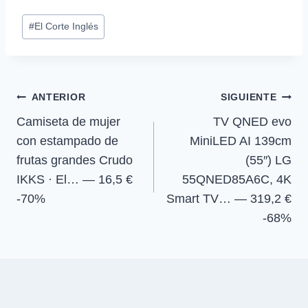
T
c
a
l
p
p
p
p
w
e
t
e
Etiquetas
a
a
a
a
i
b
s
g
#
El Corte Inglés
r
r
r
r
t
o
A
r
de
t
t
t
t
t
o
p
a
la
i
i
i
i
e
k
p
m
r
r
r
r
r
entrada:
e
e
e
e
)
Navegación
n
n
n
n
ANTERIOR
SIGUIENTE
Camiseta de mujer
TV QNED evo
de
con estampado de
MiniLED AI 139cm
entradas
frutas grandes Crudo
(55″) LG
IKKS · El… — 16,5 €
55QNED85A6C, 4K
-70%
Smart TV… — 319,2 €
-68%