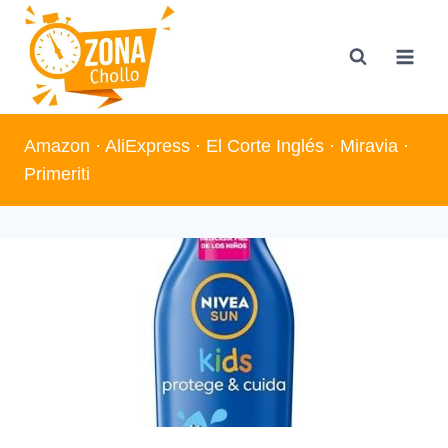
Saltar
al
contenido
Amazon
·
AliExpress
·
El Corte Inglés
·
Miravia
·
Primeriti