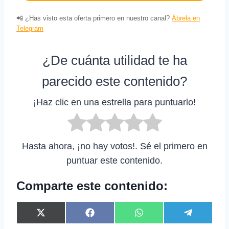
📲 ¿Has visto esta oferta primero en nuestro canal?
Ábrela en
Telegram
¿De cuánta utilidad te ha
parecido este contenido?
¡Haz clic en una estrella para puntuarlo!
Hasta ahora, ¡no hay votos!. Sé el primero en
puntuar este contenido.
Comparte este contenido:
C
C
C
C
X
F
W
T
o
o
o
o
(
a
h
e