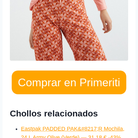
Comprar en Primeriti
Chollos relacionados
Eastpak PADDED PAK&#8217;R Mochila,
24 L Army Olive (Verde) — 31,18 € -43%