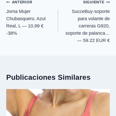
Navegación
n
n
n
n
ANTERIOR
SIGUIENTE
Joma Mujer
SucceBuy-soporte
de
Chubasquero, Azul
para volante de
entradas
Real, L — 10,99 €
carreras G920,
-38%
soporte de palanca…
— 59.22 EUR €
Publicaciones Similares