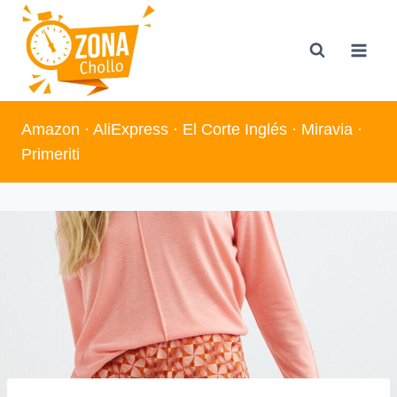
Saltar
al
contenido
Amazon
·
AliExpress
·
El Corte Inglés
·
Miravia
·
Primeriti