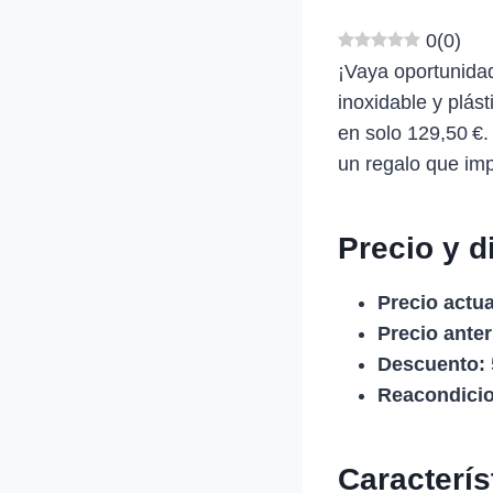
0
(
0
)
¡Vaya oportunida
inoxidable y plá
en solo 129,50 €.
un regalo que imp
Precio y d
Precio actua
Precio anter
Descuento:
Reacondici
Caracterí