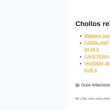
Chollos r
Máquina par
FABRILAMP V
94.59 €
CAFETERA D
Ventilador 
EUR €
📖 Guía relacion
📲 ¿Has visto esta ofer