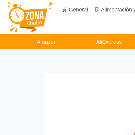
Saltar
🛒 General
🍫 Alimentación 
al
contenido
Amazon
AliExpress