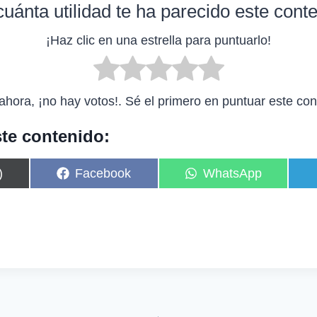
uánta utilidad te ha parecido este cont
¡Haz clic en una estrella para puntuarlo!
ahora, ¡no hay votos!. Sé el primero en puntuar este con
te contenido:
C
C
)
Facebook
WhatsApp
o
o
m
m
p
p
a
a
r
r
t
t
i
i
r
r
e
e
n
n