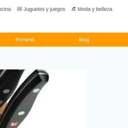
ocina
🧸️ Juguetes y juegos
👒 Moda y belleza
Primeriti
Blog