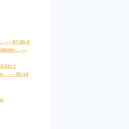
s… — 97,85 €
d 6980lm… —
3 EN 1
pas… — 35.19
da