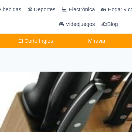
y bebidas
️⚽️ Deportes
💻 Electrónica
🏡 Hogar y c
🎮 Videojuegos
✍Blog
El Corte Inglés
Miravia