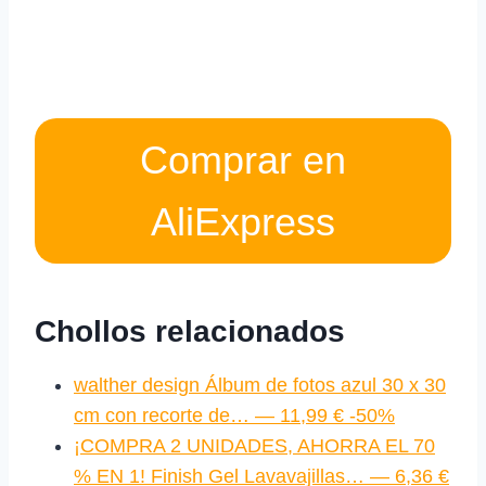
Comprar en
AliExpress
Chollos relacionados
walther design Álbum de fotos azul 30 x 30
cm con recorte de… — 11,99 € -50%
¡COMPRA 2 UNIDADES, AHORRA EL 70
% EN 1! Finish Gel Lavavajillas… — 6,36 €