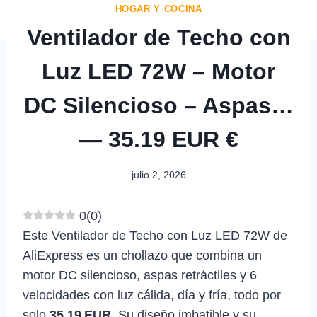
HOGAR Y COCINA
Ventilador de Techo con
Luz LED 72W – Motor
DC Silencioso – Aspas…
— 35.19 EUR €
julio 2, 2026
0
(
0
)
Este Ventilador de Techo con Luz LED 72W de
AliExpress es un chollazo que combina un
motor DC silencioso, aspas retráctiles y 6
velocidades con luz cálida, día y fría, todo por
solo
35,19 EUR
. Su diseño imbatible y su