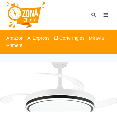
Saltar
al
contenido
Amazon
·
AliExpress
·
El Corte Inglés
·
Miravia
·
Primeriti