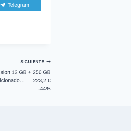
C
Telegram
o
m
p
a
r
t
i
r
e
n
SIGUIENTE
usion 12 GB + 256 GB
ndicionado… — 223,2 €
-44%