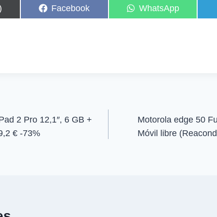
C
C
)
Facebook
WhatsApp
o
o
m
m
p
p
a
a
r
r
t
t
i
i
r
r
e
e
n
n
Pad 2 Pro 12,1″, 6 GB +
Motorola edge 50 F
9,2 € -73%
Móvil libre (Reaco
es