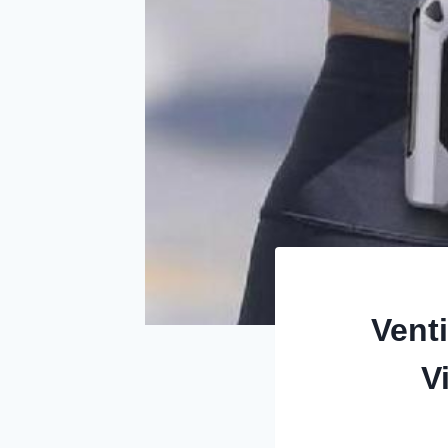
Venti
V