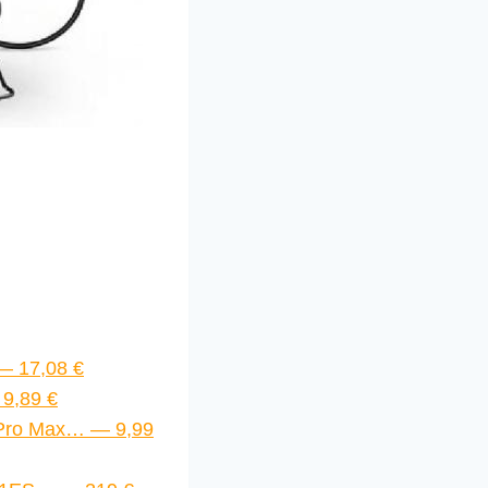
 — 17,08 €
 9,89 €
 Pro Max… — 9,99