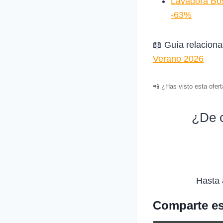
Lavadora Bo
-63%
📖 Guía relacion
Verano 2026
📲 ¿Has visto esta ofer
¿De c
Hasta 
Comparte es