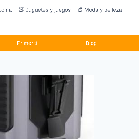
ocina
🧸️ Juguetes y juegos
👒 Moda y belleza
Primeriti
Blog