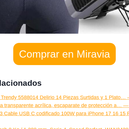
Comprar en Miravia
elacionados
Trendy 5588014 Delirio 14 Piezas Surtidas y 1 Plato…
ina transparente acrílica, escaparate de protección a… —
 Cable USB C codificado 100W para iPhone 17 16 15