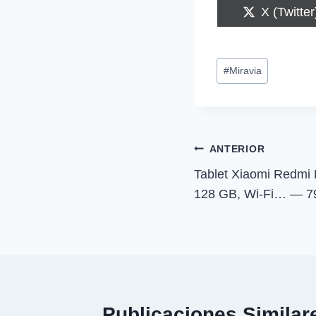
C
X (Twitter
o
m
p
Etiquetas
a
#
Miravia
r
de
t
i
la
r
entrada:
e
n
Navegación
ANTERIOR
Tablet Xiaomi Redmi 
de
128 GB, Wi-Fi… — 7
entradas
Publicaciones Similar