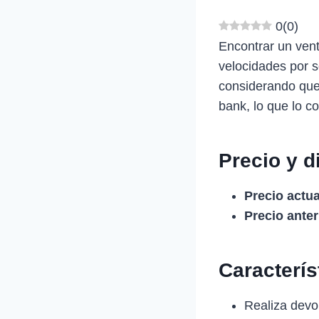
0
(
0
)
Encontrar un vent
velocidades por 
considerando que
bank, lo que lo c
Precio y d
Precio actua
Precio anter
Caracterí
Realiza devol