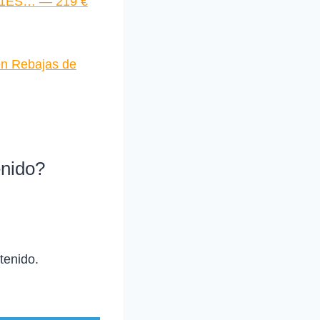
281ES… — 219 €
en Rebajas de
enido?
tenido.