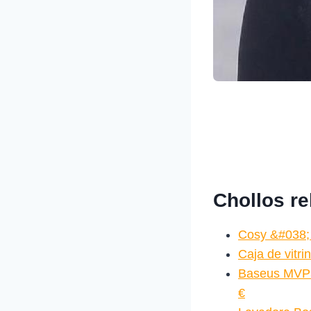
Chollos r
Cosy &#038; 
Caja de vitr
Baseus MVP3
€