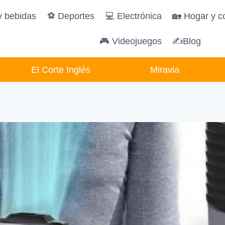
y bebidas
️⚽️ Deportes
💻 Electrónica
🏡 Hogar y c
🎮 Videojuegos
✍Blog
El Corte Inglés
Miravia