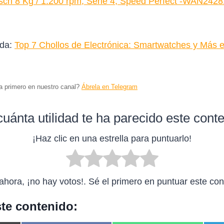
sch 8 Kg / 1.200 rpm, Serie 4, Speed Perfect -WAN24
ada:
Top 7 Chollos de Electrónica: Smartwatches y Más 
ta primero en nuestro canal?
Ábrela en Telegram
uánta utilidad te ha parecido este cont
¡Haz clic en una estrella para puntuarlo!
ahora, ¡no hay votos!. Sé el primero en puntuar este con
te contenido: