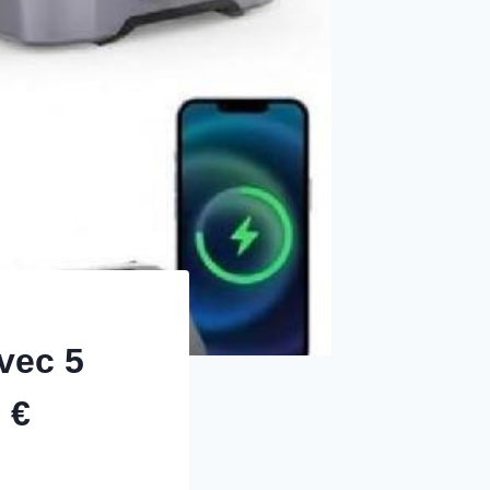
avec 5
 €