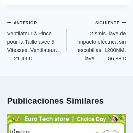
t
t
t
t
t
o
p
a
la
i
i
i
i
e
k
p
m
r
r
r
r
r
entrada:
e
e
e
e
)
Navegación
n
n
n
n
ANTERIOR
SIGUIENTE
Ventilateur à Pince
Gismis-llave de
de
pour la Taille avec 5
impacto eléctrica sin
entradas
Vitesses, Ventilateur…
escobillas, 1200NM,
— 21.49 €
llave… — 56,88 €
Publicaciones Similares