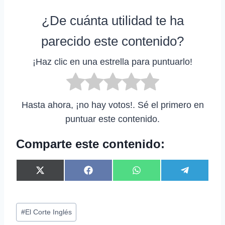
¿De cuánta utilidad te ha
parecido este contenido?
¡Haz clic en una estrella para puntuarlo!
Hasta ahora, ¡no hay votos!. Sé el primero en
puntuar este contenido.
Comparte este contenido:
C
C
C
C
X
F
W
T
o
o
o
o
(
a
h
e
m
m
m
m
T
c
a
l
p
p
p
p
w
e
t
e
Etiquetas
a
a
a
a
i
b
s
g
#
El Corte Inglés
r
r
r
r
t
o
A
r
de