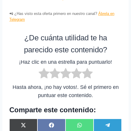
📲 ¿Has visto esta oferta primero en nuestro canal?
Ábrela en
Telegram
¿De cuánta utilidad te ha
parecido este contenido?
¡Haz clic en una estrella para puntuarlo!
Hasta ahora, ¡no hay votos!. Sé el primero en
puntuar este contenido.
Comparte este contenido:
C
C
C
C
X
F
W
T