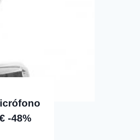
crófono
€ -48%