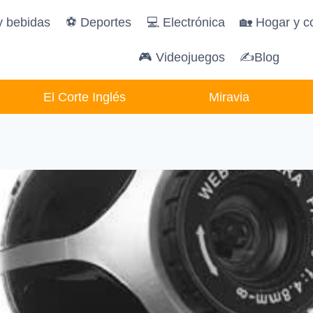
y bebidas
️⚽️ Deportes
💻 Electrónica
🏡 Hogar y c
🎮 Videojuegos
✍Blog
El Corte Inglés
Miravia