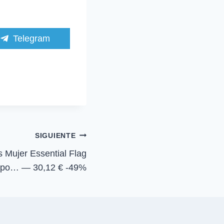
C
Telegram
o
m
p
a
r
t
i
r
e
n
SIGUIENTE
s Mujer Essential Flag
ipo… — 30,12 € -49%