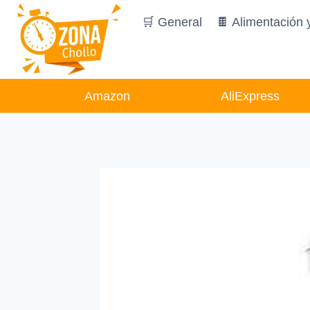
Saltar
🛒 General
🍫 Alimentación 
al
contenido
Amazon
AliExpress