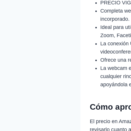
PRECIO VIG
Completa we
incorporado.
Ideal para ut
Zoom, Faceti
La conexión 
videoconfere
Ofrece una r
La webcam es
cualquier rin
apoyándola en
Cómo apro
El precio en Ama
revisarlo cuanto 