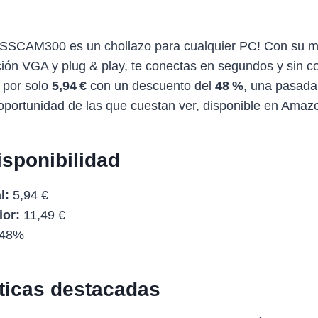
SCAM300 es un chollazo para cualquier PC! Con su m
ción VGA y plug & play, te conectas en segundos y sin c
s por solo
5,94 €
con un descuento del
48 %
, una pasad
oportunidad de las que cuestan ver, disponible en Amaz
isponibilidad
l:
5,94 €
ior:
11,49 €
48%
sticas destacadas