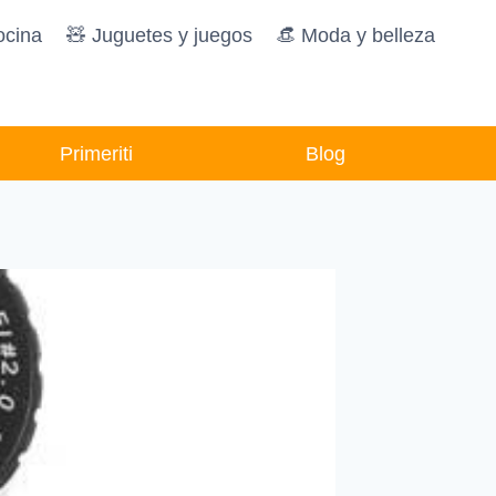
ocina
🧸️ Juguetes y juegos
👒 Moda y belleza
Primeriti
Blog