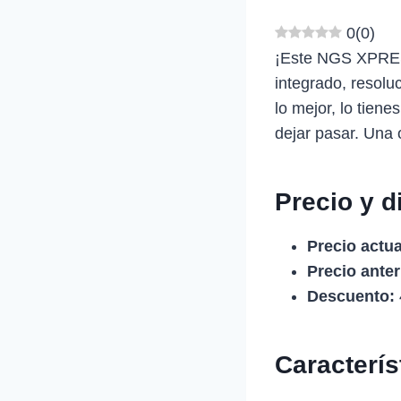
0
(
0
)
¡Este NGS XPRES
integrado, resolu
lo mejor, lo tiene
dejar pasar. Una 
Precio y d
Precio actua
Precio anter
Descuento:
Caracterí