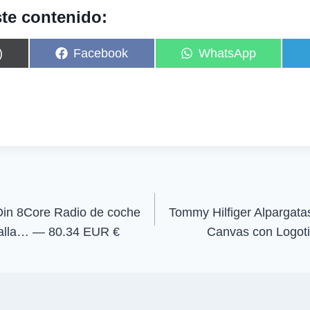
te contenido:
C
C
)
Facebook
WhatsApp
o
o
m
m
p
p
a
a
r
r
t
t
i
i
r
r
e
e
n
n
Din 8Core Radio de coche
Tommy Hilfiger Alpargata
talla… — 80.34 EUR €
Canvas con Logot