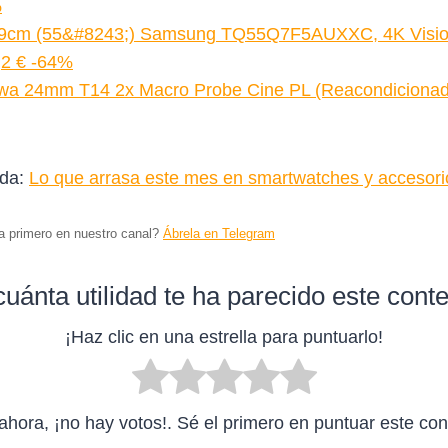
%
9cm (55&#8243;) Samsung TQ55Q7F5AUXXC, 4K Visio
2 € -64%
owa 24mm T14 2x Macro Probe Cine PL (Reacondicion
ada:
Lo que arrasa este mes en smartwatches y accesor
ta primero en nuestro canal?
Ábrela en Telegram
uánta utilidad te ha parecido este cont
¡Haz clic en una estrella para puntuarlo!
ahora, ¡no hay votos!. Sé el primero en puntuar este con