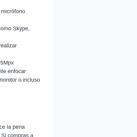
 micrófono
t como Skype,
ealizar
a 5Mpx
ite enfocar
monitor o incluso
ce la pena
. Si compras a