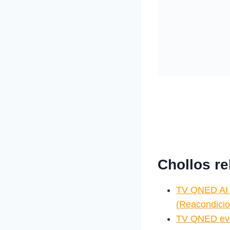
Chollos r
TV QNED AI
(Reacondici
TV QNED ev