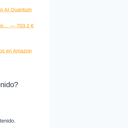
n AI Quantum
ado… — 703,2 €
ios en Amazon
enido?
tenido.