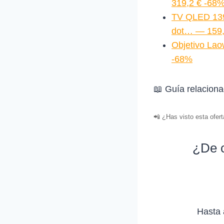
319,2 € -68
TV QLED 13
dot… — 159,
Objetivo La
-68%
📖 Guía relacion
📲 ¿Has visto esta ofer
¿De c
Hasta 