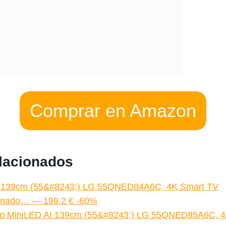
Comprar en Amazon
elacionados
 139cm (55&#8243;) LG 55QNED84A6C, 4K Smart TV
onado… — 199,2 € -60%
o MiniLED AI 139cm (55&#8243;) LG 55QNED85A6C, 