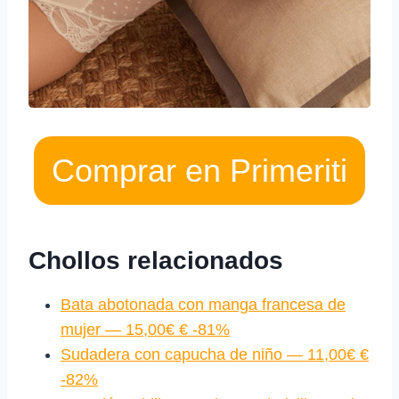
Comprar en Primeriti
Chollos relacionados
Bata abotonada con manga francesa de
mujer — 15,00€ € -81%
Sudadera con capucha de niño — 11,00€ €
-82%