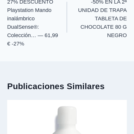
27% DESCUENTO
-50% EN LA 2ª
de
Playstation Mando
UNIDAD DE TRAPA
entradas
inalámbrico
TABLETA DE
DualSense®:
CHOCOLATE 80 G
Colección… — 61,99
NEGRO
€ -27%
Publicaciones Similares