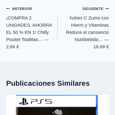
r
entrada:
e
e
e
e
)
Navegación
n
n
n
n
ANTERIOR
SIGUIENTE
¡COMPRA 2
hohes C Zumo con
de
UNIDADES, AHORRA
Hierro y Vitaminas
entradas
EL 50 % EN 1! Chilly
Reduce el cansancio
Pocket Toallitas… —
Nutribebida… —
2,66 €
16,69 €
Publicaciones Similares