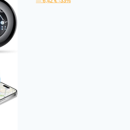
— 6,42 € -33%