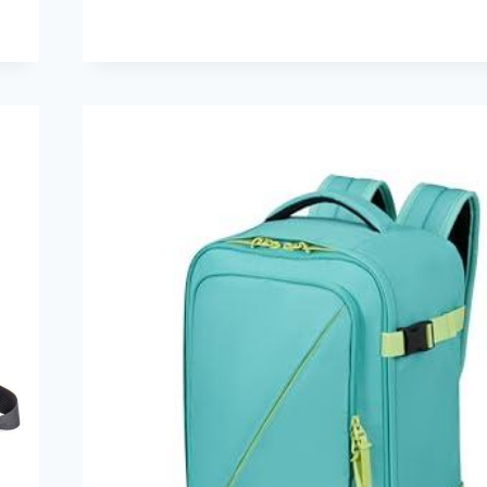
ORGANIZE
ME
ORGANIZADOR
COCHE
NIÑOS,
PORTA
VASOS
COCHE
BEBÉ…
—
10,88
€
-50%