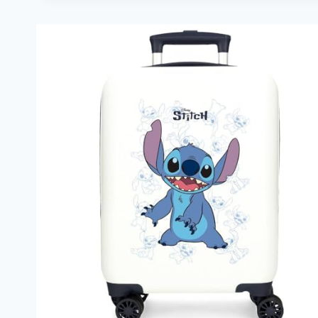
IPHONE
16
PLUS
–
AGUAMARINA
·
EL…
—
23
€
-61%