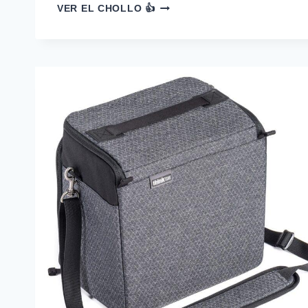
40%
VER EL CHOLLO 👍
DESCUENTO
DISNEY
HAPPY
STITCH
EQUIPAJE
EQUIPAJE
PARA
NIÑOS…
—
44,78
€
-40%