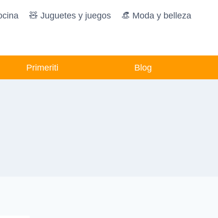
ocina
🧸️ Juguetes y juegos
👒 Moda y belleza
Primeriti
Blog