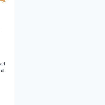
e
dad
 el