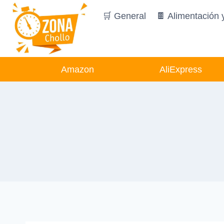
Saltar
🛒 General
🍫 Alimentación 
al
contenido
Amazon
AliExpress