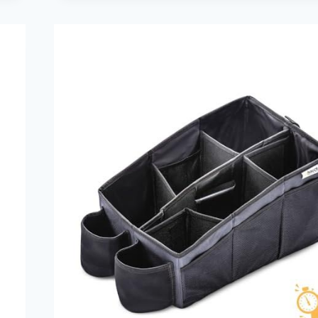
AIR
TRACKER
TAGS
PARA
LLAVES/CARTERAS/EQUIP
—
19,99
€
-25%