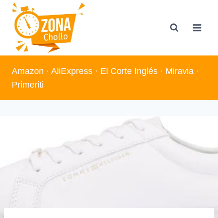
Saltar
al
contenido
Amazon
·
AliExpress
·
El Corte Inglés
·
Miravia
·
Primeriti