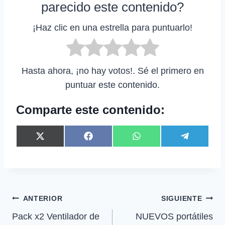
parecido este contenido?
¡Haz clic en una estrella para puntuarlo!
Hasta ahora, ¡no hay votos!. Sé el primero en
puntuar este contenido.
Comparte este contenido:
C
C
C
C
X
F
W
T
o
o
o
o
(
a
h
e
m
m
m
m
T
c
a
l
p
p
p
p
w
e
t
e
a
a
a
a
i
b
s
g
r
r
r
r
t
o
A
r
t
t
t
t
t
o
p
a
Navegación
ANTERIOR
SIGUIENTE
i
i
i
i
e
k
p
m
r
r
r
r
r
Pack x2 Ventilador de
NUEVOS portátiles
de
e
e
e
e
)