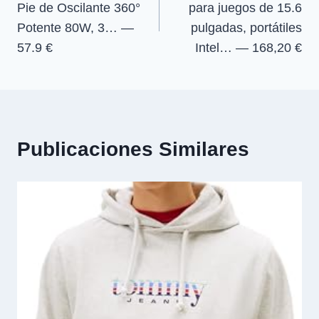
n
n
n
n
Pie de Oscilante 360°
para juegos de 15.6
entradas
Potente 80W, 3… —
pulgadas, portátiles
57.9 €
Intel… — 168,20 €
Publicaciones Similares