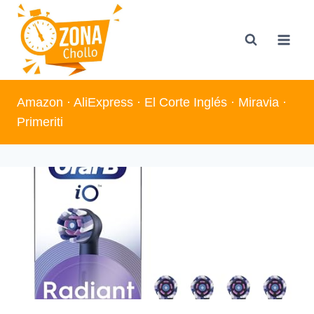
Saltar
al
contenido
Amazon
·
AliExpress
·
El Corte Inglés
·
Miravia
·
Primeriti