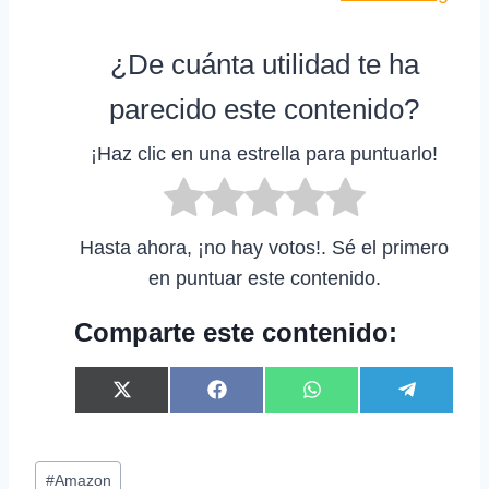
¿De cuánta utilidad te ha
parecido este contenido?
¡Haz clic en una estrella para puntuarlo!
Hasta ahora, ¡no hay votos!. Sé el primero
en puntuar este contenido.
Comparte este contenido:
C
C
C
C
X
F
W
T
o
o
o
o
(
a
h
e
m
m
m
m
T
c
a
l
p
p
p
p
w
e
t
e
Etiquetas
a
a
a
a
i
b
s
g
#
Amazon