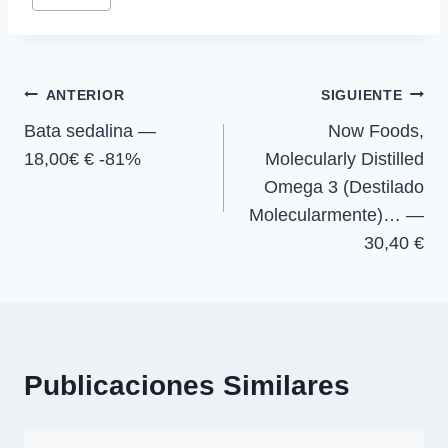
r
r
r
r
t
o
A
r
de
t
t
t
t
t
o
p
a
la
i
i
i
i
e
k
p
m
r
r
r
r
r
entrada:
e
e
e
e
)
Navegación
n
n
n
n
ANTERIOR
SIGUIENTE
Bata sedalina —
Now Foods,
de
18,00€ € -81%
Molecularly Distilled
entradas
Omega 3 (Destilado
Molecularmente)… —
30,40 €
Publicaciones Similares