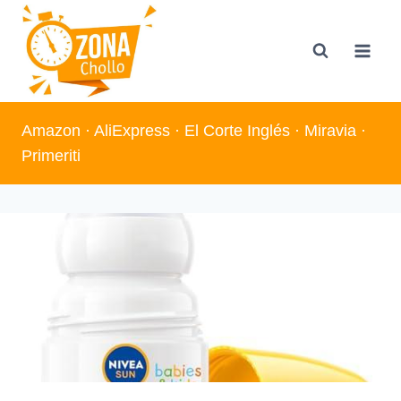
Saltar
al
contenido
Amazon
·
AliExpress
·
El Corte Inglés
·
Miravia
·
Primeriti