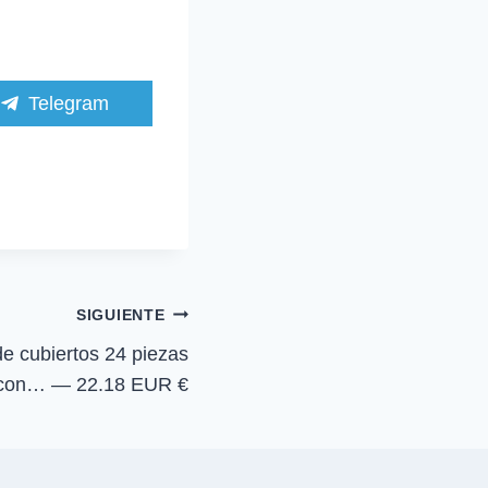
C
Telegram
o
m
p
a
r
t
i
r
e
n
SIGUIENTE
e cubiertos 24 piezas
t con… — 22.18 EUR €