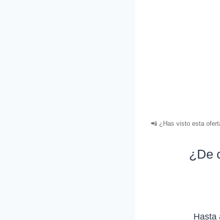
📲 ¿Has visto esta ofer
¿De c
Hasta 