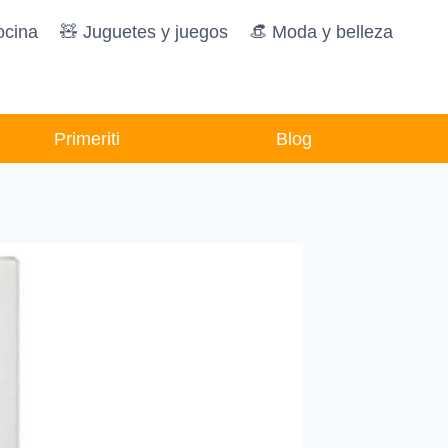
ocina
🧸️ Juguetes y juegos
👒 Moda y belleza
Primeriti
Blog