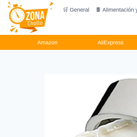
Saltar
🛒 General
🍫 Alimentación 
al
contenido
Amazon
AliExpress