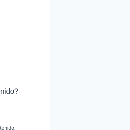
enido?
tenido.