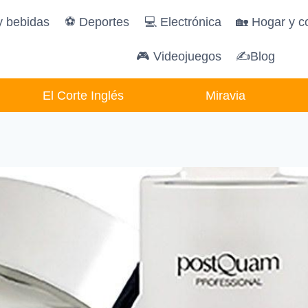
y bebidas
️⚽️ Deportes
💻 Electrónica
🏡 Hogar y c
🎮 Videojuegos
✍Blog
El Corte Inglés
Miravia