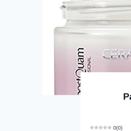
P
0
(
0
)