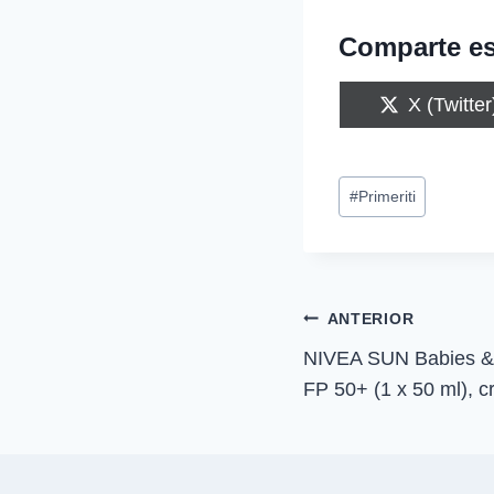
Comparte es
C
X (Twitter
o
m
p
Etiquetas
a
#
Primeriti
r
de
t
i
la
r
entrada:
e
n
Navegación
ANTERIOR
NIVEA SUN Babies & K
de
FP 50+ (1 x 50 ml),
entradas