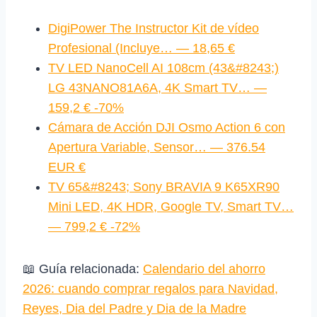
DigiPower The Instructor Kit de vídeo
Profesional (Incluye… — 18,65 €
TV LED NanoCell AI 108cm (43&#8243;)
LG 43NANO81A6A, 4K Smart TV… —
159,2 € -70%
Cámara de Acción DJI Osmo Action 6 con
Apertura Variable, Sensor… — 376.54
EUR €
TV 65&#8243; Sony BRAVIA 9 K65XR90
Mini LED, 4K HDR, Google TV, Smart TV…
— 799,2 € -72%
📖 Guía relacionada:
Calendario del ahorro
2026: cuando comprar regalos para Navidad,
Reyes, Dia del Padre y Dia de la Madre