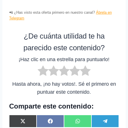
📲 ¿Has visto esta oferta primero en nuestro canal?
Ábrela en
Telegram
¿De cuánta utilidad te ha
parecido este contenido?
¡Haz clic en una estrella para puntuarlo!
Hasta ahora, ¡no hay votos!. Sé el primero en
puntuar este contenido.
Comparte este contenido:
C
C
C
C
X
F
W
T