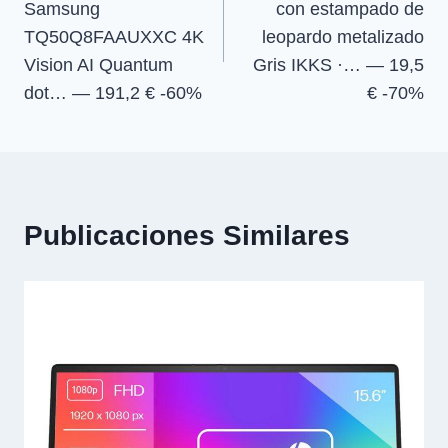
Samsung
con estampado de
entradas
TQ50Q8FAAUXXC 4K
leopardo metalizado
Vision AI Quantum
Gris IKKS ·… — 19,5
dot… — 191,2 € -60%
€ -70%
Publicaciones Similares