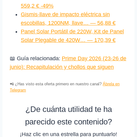
559,2 € -49%
Gismis-llave de impacto eléctrica sin
escobillas, 1200NM, llave… — 56,88 €
Panel Solar Portátil de 220W, Kit de Panel
Solar Plegable de 420W… — 170,39 €
📖 Guía relacionada:
Prime Day 2026 (23‑26 de
junio): Recapitulación y chollos que siguen
📲 ¿Has visto esta oferta primero en nuestro canal?
Ábrela en
Telegram
¿De cuánta utilidad te ha
parecido este contenido?
¡Haz clic en una estrella para puntuarlo!