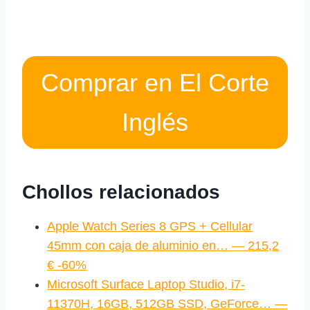
Comprar en El Corte
Inglés
Chollos relacionados
Apple Watch Series 8 GPS + Cellular
45mm con caja de aluminio en… — 215,2
€ -60%
Microsoft Surface Laptop Studio, i7-
11370H, 16GB, 512GB SSD, GeForce… —