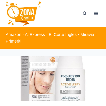
Saltar
al
contenido
Amazon
·
AliExpress
·
El Corte Inglés
·
Miravia
·
Primeriti