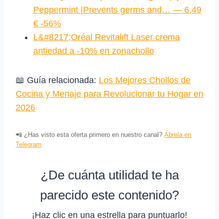
Peppermint |Prevents germs and… — 6,49
€ -56%
L&#8217;Oréal Revitalift Laser crema
antiedad a -10% en zonachollo
📖 Guía relacionada:
Los Mejores Chollos de
Cocina y Menaje para Revolucionar tu Hogar en
2026
📲 ¿Has visto esta oferta primero en nuestro canal?
Ábrela en
Telegram
¿De cuánta utilidad te ha
parecido este contenido?
¡Haz clic en una estrella para puntuarlo!