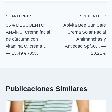
la
i
i
i
i
e
k
p
m
r
r
r
r
r
entrada:
e
e
e
e
)
Navegación
n
n
n
n
ANTERIOR
SIGUIENTE
35% DESCUENTO
Apivita Bee Sun Safe
de
ANAiRUi Crema facial
Crema Solar Facial
entradas
de cúrcuma con
Antimanchas y
vitamina C, crema…
Antiedad Spf50… —
— 13,49 € -35%
23.21 €
Publicaciones Similares