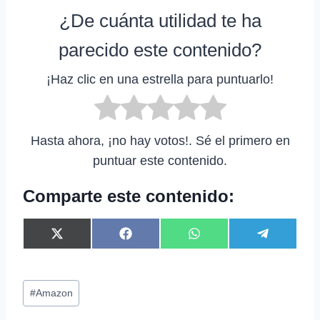
¿De cuánta utilidad te ha
parecido este contenido?
¡Haz clic en una estrella para puntuarlo!
Hasta ahora, ¡no hay votos!. Sé el primero en
puntuar este contenido.
Comparte este contenido:
C
C
C
C
X
F
W
T
o
o
o
o
(
a
h
e
m
m
m
m
T
c
a
l
p
p
p
p
w
e
t
e
Etiquetas
a
a
a
a
i
b
s
g
#
Amazon
r
r
r
r
t
o
A
r
de
t
t
t
t
t
o
p
a