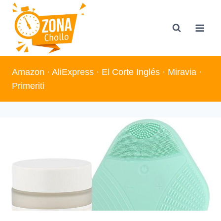
Saltar
al
contenido
Amazon
·
AliExpress
·
El Corte Inglés
·
Miravia
·
Primeriti