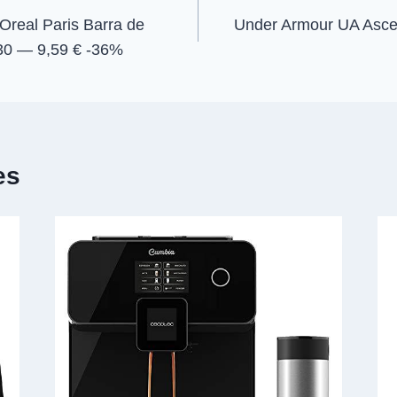
eal Paris Barra de
Under Armour UA Asce
630 — 9,59 € -36%
es