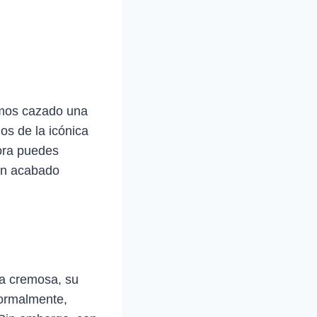
emos cazado una
mos de la icónica
hora puedes
 un acabado
la cremosa, su
Normalmente,