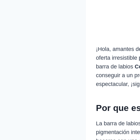
¡Hola, amantes d
oferta irresistibl
barra de labios
C
conseguir a un pr
espectacular, ¡si
Por que e
La barra de labio
pigmentación inte