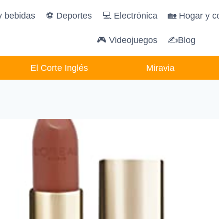
y bebidas
️⚽️ Deportes
💻 Electrónica
🏡 Hogar y c
🎮 Videojuegos
✍Blog
El Corte Inglés
Miravia