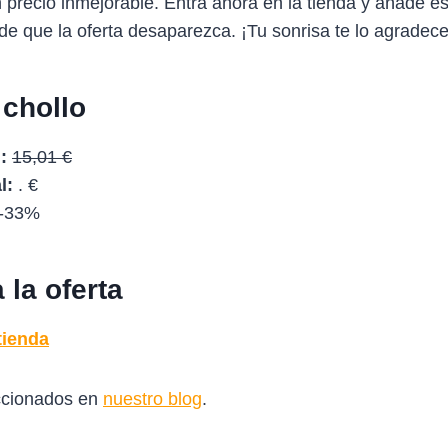
n precio inmejorable. Entra ahora en la tienda y añade e
 de que la oferta desaparezca. ¡Tu sonrisa te lo agradece
 chollo
:
15,01 €
l:
. €
-33%
la oferta
tienda
ccionados en
nuestro blog
.