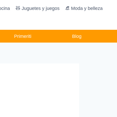
ocina
🧸️ Juguetes y juegos
👒 Moda y belleza
Primeriti
Blog