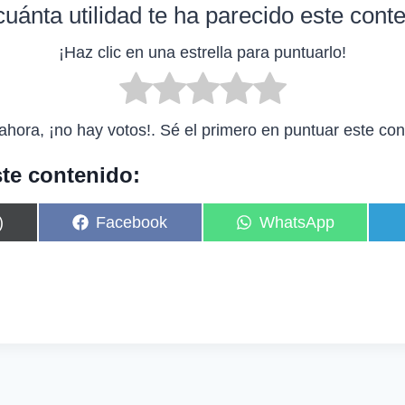
uánta utilidad te ha parecido este cont
¡Haz clic en una estrella para puntuarlo!
ahora, ¡no hay votos!. Sé el primero en puntuar este con
te contenido:
C
C
)
Facebook
WhatsApp
o
o
m
m
p
p
a
a
r
r
t
t
i
i
r
r
e
e
n
n