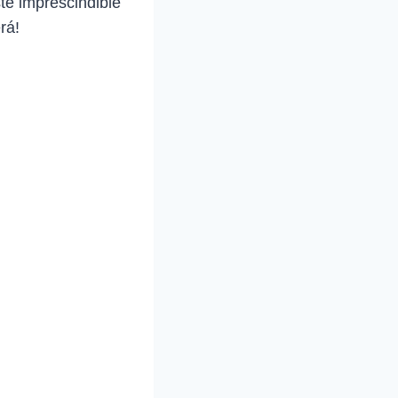
ste imprescindible
rá!