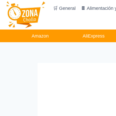
Saltar
🛒 General
🍫 Alimentación 
al
contenido
Amazon
AliExpress