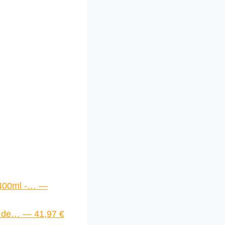
 400ml -… —
 de… — 41,97 €