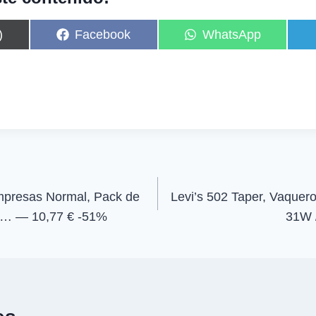
C
C
)
Facebook
WhatsApp
o
o
m
m
p
p
a
a
r
r
t
t
i
i
r
r
e
e
n
n
mpresas Normal, Pack de
Levi’s 502 Taper, Vaque
e… — 10,77 € -51%
31W 