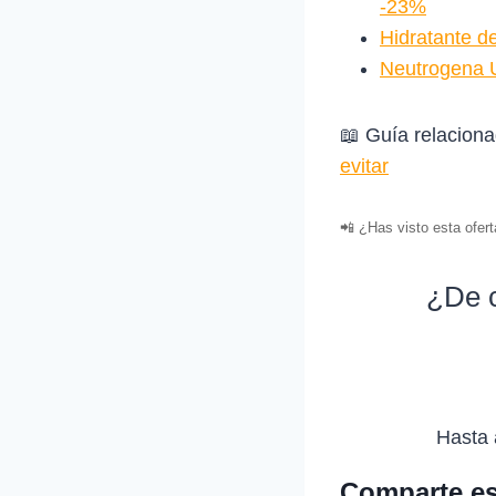
-23%
Hidratante 
Neutrogena U
📖 Guía relacion
evitar
📲 ¿Has visto esta ofer
¿De c
Hasta 
Comparte es