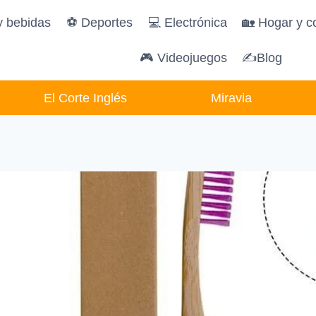
y bebidas
️⚽️ Deportes
💻 Electrónica
🏡 Hogar y c
🎮 Videojuegos
✍Blog
El Corte Inglés
Miravia