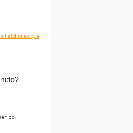
as habituales que
enido?
tenido.