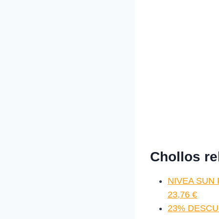
Chollos r
NIVEA SUN F
23,76 €
23% DESCUEN