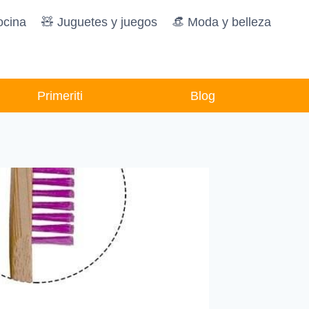
ocina
🧸️ Juguetes y juegos
👒 Moda y belleza
Primeriti
Blog