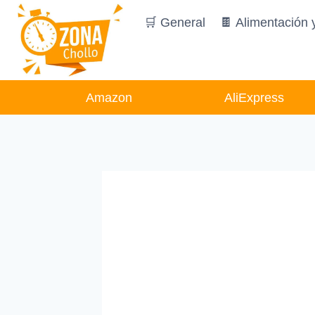
Saltar
🛒 General
🍫 Alimentación 
al
contenido
Amazon
AliExpress