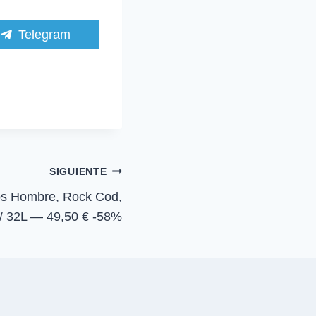
C
Telegram
o
m
p
a
r
t
i
r
e
n
SIGUIENTE
ros Hombre, Rock Cod,
/ 32L — 49,50 € -58%