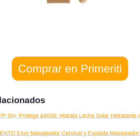
Comprar en Primeriti
elacionados
P 50+ Protege &#038; Hidrata Leche Solar Hidratante
TO Essy Masajeador Cervical y Espalda Masajeador