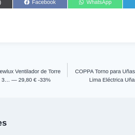
C
C
)
Facebook
WhatsApp
o
o
m
m
p
p
a
a
r
r
t
t
i
i
r
r
e
e
n
n
ux Ventilador de Torre
COPPA Torno para Uñas
) 3… — 29,80 € -33%
Lima Eléctrica Uñ
es