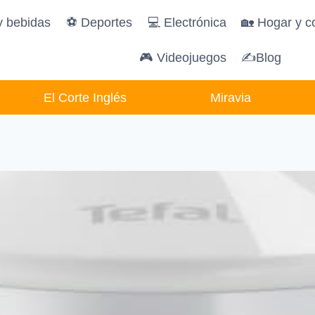
y bebidas
️⚽️ Deportes
💻 Electrónica
🏡 Hogar y c
🎮 Videojuegos
✍Blog
El Corte Inglés
Miravia