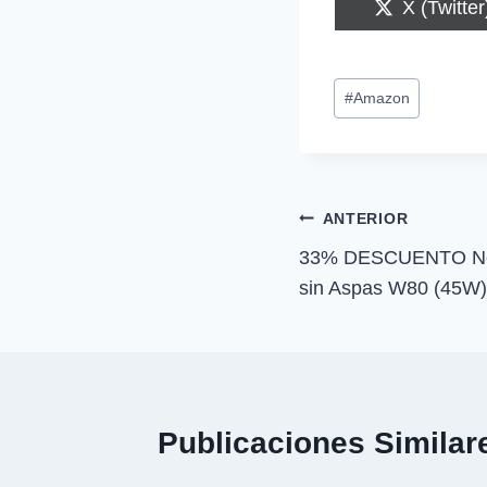
C
X (Twitter
o
m
p
Etiquetas
a
#
Amazon
r
de
t
i
la
r
entrada:
e
n
Navegación
ANTERIOR
33% DESCUENTO Newl
de
sin Aspas W80 (45W
entradas
Publicaciones Similar