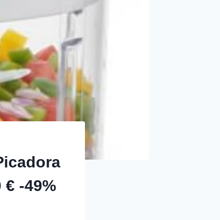
icadora
0 € -49%