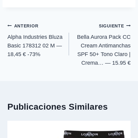
t
t
t
t
t
o
p
a
la
i
i
i
i
e
k
p
m
r
r
r
r
r
entrada:
e
e
e
e
)
Navegación
n
n
n
n
ANTERIOR
SIGUIENTE
Alpha Industries Bluza
Bella Aurora Pack CC
de
Basic 178312 02 M —
Cream Antimanchas
entradas
18,45 € -73%
SPF 50+ Tono Claro |
Crema… — 15.95 €
Publicaciones Similares