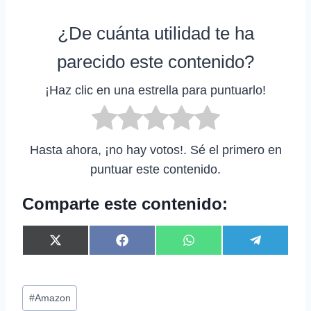
¿De cuánta utilidad te ha
parecido este contenido?
¡Haz clic en una estrella para puntuarlo!
Hasta ahora, ¡no hay votos!. Sé el primero en
puntuar este contenido.
Comparte este contenido:
C
C
C
C
X
F
W
T
o
o
o
o
(
a
h
e
m
m
m
m
T
c
a
l
p
p
p
p
w
e
t
e
Etiquetas
a
a
a
a
i
b
s
g
#
Amazon
r
r
r
r
t
o
A
r
de