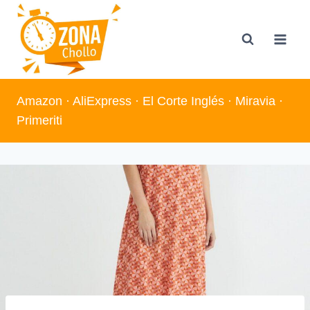
Saltar
al
contenido
Amazon
·
AliExpress
·
El Corte Inglés
·
Miravia
·
Primeriti