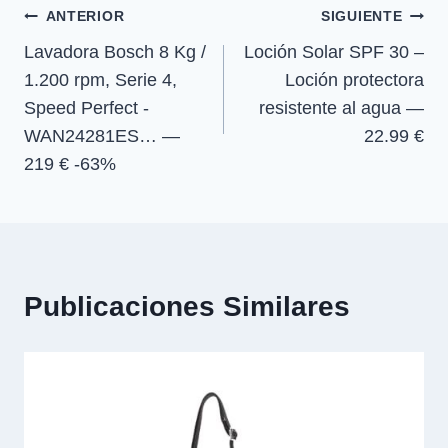
e
e
e
e
)
Navegación
n
n
n
n
ANTERIOR
SIGUIENTE
Lavadora Bosch 8 Kg /
Loción Solar SPF 30 –
de
1.200 rpm, Serie 4,
Loción protectora
entradas
Speed Perfect -
resistente al agua —
WAN24281ES… —
22.99 €
219 € -63%
Publicaciones Similares