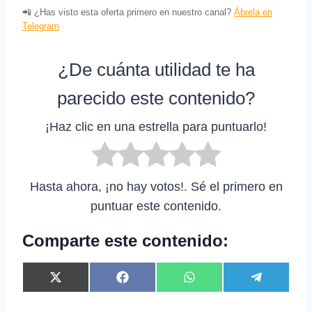
📲 ¿Has visto esta oferta primero en nuestro canal?
Ábrela en
Telegram
¿De cuánta utilidad te ha
parecido este contenido?
¡Haz clic en una estrella para puntuarlo!
Hasta ahora, ¡no hay votos!. Sé el primero en
puntuar este contenido.
Comparte este contenido:
C
C
C
C
X
F
W
T
o
o
o
o
(
a
h
e
m
m
m
m
T
c
a
l