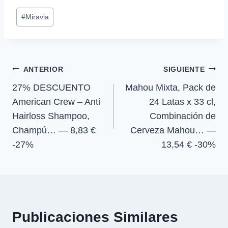
p
p
p
p
w
e
t
e
Etiquetas
a
a
a
a
i
b
s
g
#
Miravia
r
r
r
r
t
o
A
r
de
t
t
t
t
t
o
p
a
la
i
i
i
i
e
k
p
m
r
r
r
r
r
entrada:
e
e
e
e
)
Navegación
n
n
n
n
ANTERIOR
SIGUIENTE
27% DESCUENTO
Mahou Mixta, Pack de
de
American Crew – Anti
24 Latas x 33 cl,
entradas
Hairloss Shampoo,
Combinación de
Champú… — 8,83 €
Cerveza Mahou… —
-27%
13,54 € -30%
Publicaciones Similares