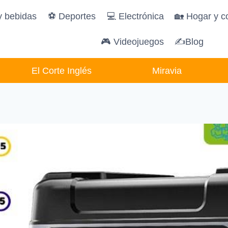
y bebidas
️⚽️ Deportes
💻 Electrónica
🏡 Hogar y c
🎮 Videojuegos
✍Blog
El Corte Inglés
Miravia