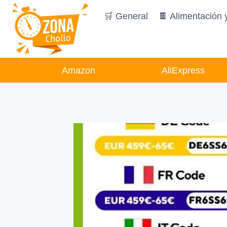
Saltar
🛒 General
🍫 Alimentación 
al
contenido
Amazon
AliExpress