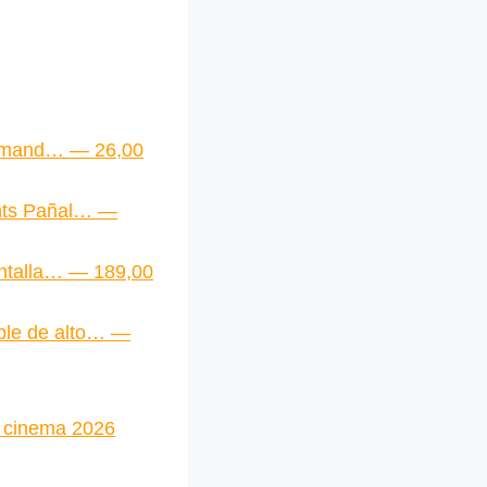
emand… — 26,00
nts Pañal… —
ntalla… — 189,00
le de alto… —
e cinema 2026