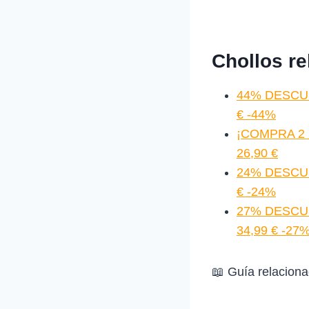
Chollos r
44% DESCUE
€ -44%
¡COMPRA 2 U
26,90 €
24% DESCUEN
€ -24%
27% DESCUE
34,99 € -27
📖 Guía relacion