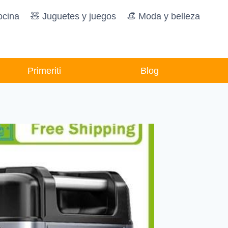
ocina
🧸️ Juguetes y juegos
👒 Moda y belleza
Primeriti
Blog