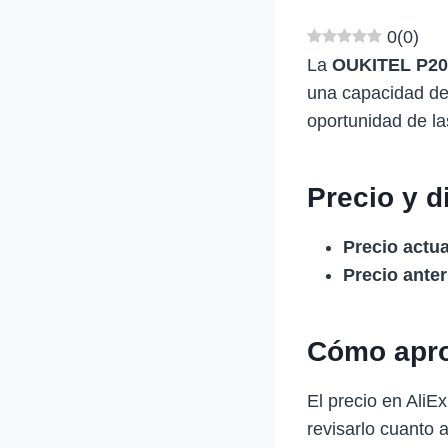
0
(
0
)
La
OUKITEL P2
una capacidad de
oportunidad de la
Precio y d
Precio actua
Precio anter
Cómo apro
El precio en Ali
revisarlo cuanto 