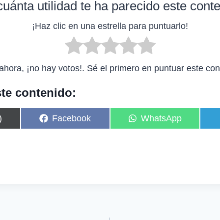
uánta utilidad te ha parecido este cont
¡Haz clic en una estrella para puntuarlo!
ahora, ¡no hay votos!. Sé el primero en puntuar este con
te contenido:
C
C
)
Facebook
WhatsApp
o
o
m
m
p
p
a
a
r
r
t
t
i
i
r
r
e
e
n
n