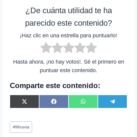
¿De cuánta utilidad te ha
parecido este contenido?
¡Haz clic en una estrella para puntuarlo!
Hasta ahora, ¡no hay votos!. Sé el primero en
puntuar este contenido.
Comparte este contenido:
C
C
C
C
X
F
W
T
o
o
o
o
(
a
h
e
m
m
m
m
T
c
a
l
p
p
p
p
w
e
t
e
Etiquetas
a
a
a
a
i
b
s
g
#
Miravia
r
r
r
r
t
o
A
r
de
t
t
t
t