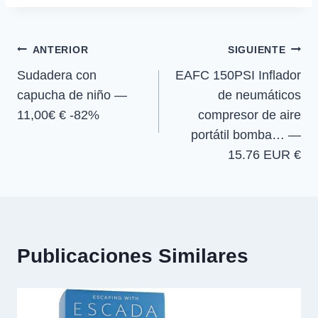
t
o
p
a
la
i
i
i
i
e
k
p
m
r
r
r
r
r
entrada:
e
e
e
e
)
Navegación
n
n
n
n
ANTERIOR
SIGUIENTE
Sudadera con
EAFC 150PSI Inflador
de
capucha de niño —
de neumáticos
entradas
11,00€ € -82%
compresor de aire
portátil bomba… —
15.76 EUR €
Publicaciones Similares