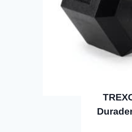
TREXO
Durader