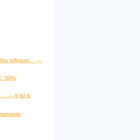
ex Infinium… —
€ -50%
25… — 9,62 €
utamente