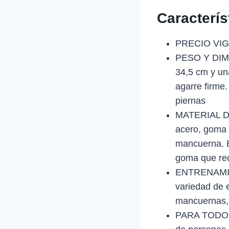
Caracterí
PRECIO VIG
PESO Y DIME
34,5 cm y un
agarre firme
piernas
MATERIAL DE 
acero, goma y
mancuerna. El
goma que rec
ENTRENAMIEN
variedad de 
mancuernas, 
PARA TODOS: 