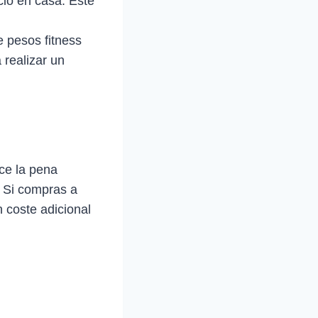
io en casa. Este
pesos fitness
 realizar un
ce la pena
. Si compras a
 coste adicional