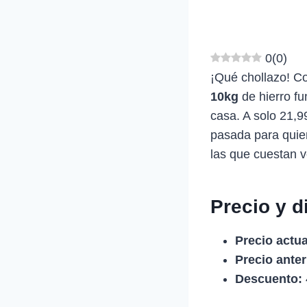
0
(
0
)
¡Qué chollazo! C
10kg
de hierro fu
casa. A solo 21,9
pasada para quien
las que cuestan v
Precio y d
Precio actua
Precio anter
Descuento: