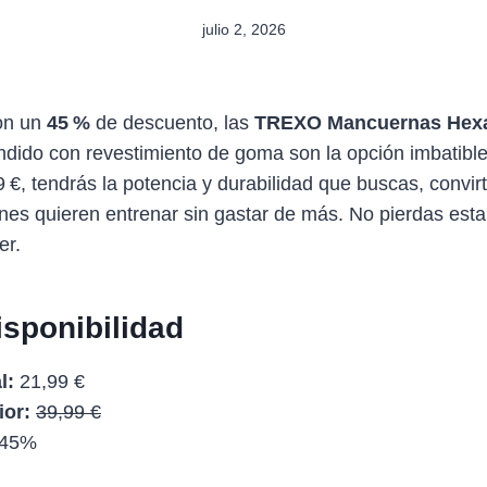
julio 2, 2026
on un
45 %
de descuento, las
TREXO Mancuernas Hexa
ndido con revestimiento de goma son la opción imbatibl
9 €, tendrás la potencia y durabilidad que buscas, convir
es quieren entrenar sin gastar de más. No pierdas esta
er.
isponibilidad
l:
21,99 €
ior:
39,99 €
45%