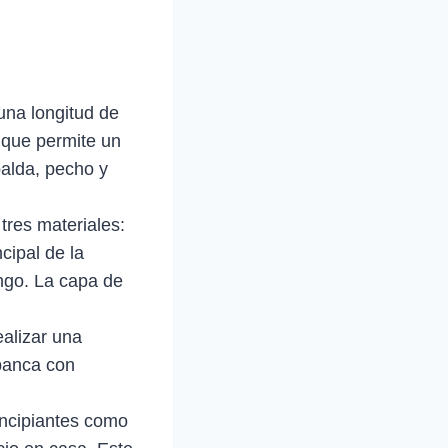
na longitud de
 que permite un
palda, pecho y
res materiales:
cipal de la
ango. La capa de
lizar una
 banca con
incipiantes como