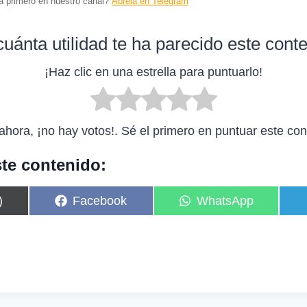
ta primero en nuestro canal?
Ábrela en Telegram
uánta utilidad te ha parecido este cont
¡Haz clic en una estrella para puntuarlo!
ahora, ¡no hay votos!. Sé el primero en puntuar este con
te contenido:
C
C
)
Facebook
WhatsApp
o
o
m
m
p
p
a
a
r
r
t
t
i
i
r
r