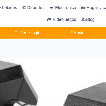
y bebidas
️⚽️ Deportes
💻 Electrónica
🏡 Hogar y c
🎮 Videojuegos
✍Blog
El Corte Inglés
Miravia