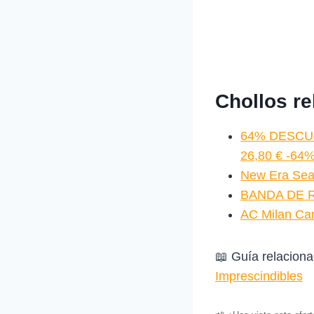
Chollos r
64% DESCUE
26,80 € -64
New Era Sea
BANDA DE R
AC Milan Ca
📖 Guía relacion
Imprescindibles