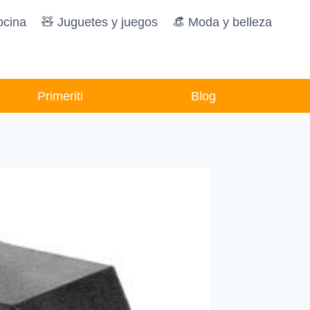
ocina
🧸️ Juguetes y juegos
👒 Moda y belleza
Primeriti
Blog