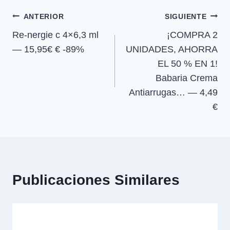
entrada:
e
e
e
e
)
Navegación
n
n
n
n
ANTERIOR
SIGUIENTE
Re-nergie c 4×6,3 ml
¡COMPRA 2
de
— 15,95€ € -89%
UNIDADES, AHORRA
entradas
EL 50 % EN 1!
Babaria Crema
Antiarrugas… — 4,49
€
Publicaciones Similares