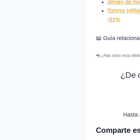
Jersey de ho
Tommy Hilfig
-51%
📖 Guía relacion
📲 ¿Has visto esta ofer
¿De c
Hasta 
Comparte es