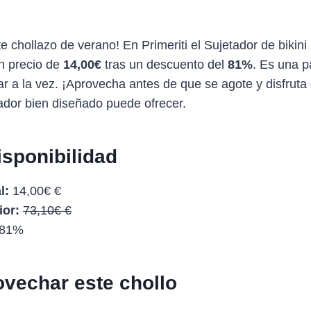
te chollazo de verano! En Primeriti el Sujetador de bikin
n precio de
14,00€
tras un descuento del
81%
. Es una p
rar a la vez. ¡Aprovecha antes de que se agote y disfrut
ador bien diseñado puede ofrecer.
isponibilidad
l:
14,00€ €
ior:
73,10€ €
81%
vechar este chollo