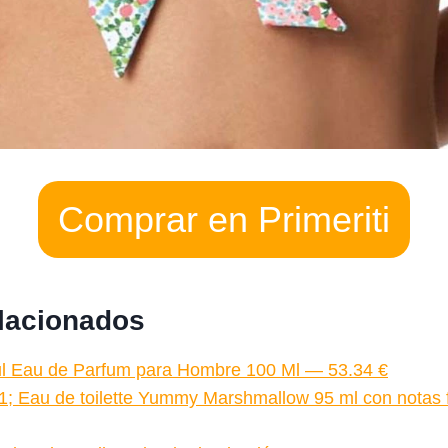
Comprar en Primeriti
elacionados
l Eau de Parfum para Hombre 100 Ml — 53.34 €
; Eau de toilette Yummy Marshmallow 95 ml con notas