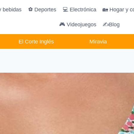
y bebidas
️⚽️ Deportes
💻 Electrónica
🏡 Hogar y c
🎮 Videojuegos
✍Blog
El Corte Inglés
Miravia