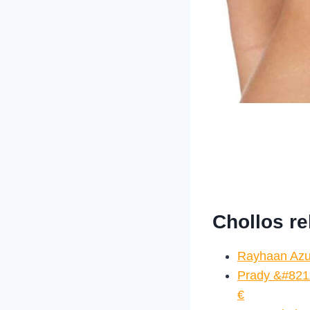
Chollos r
Rayhaan Azu
Prady &#8211
€