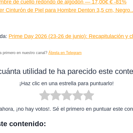
mbre de cuello redondo de algodón — 17,00€ € -81%
er Cinturón de Piel para Hombre Denton 3,5 cm, Negr
ada:
Prime Day 2026 (23‑26 de junio): Recapitulación y c
ta primero en nuestro canal?
Ábrela en Telegram
uánta utilidad te ha parecido este cont
¡Haz clic en una estrella para puntuarlo!
ahora, ¡no hay votos!. Sé el primero en puntuar este con
te contenido: