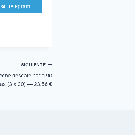
C
Telegram
o
m
p
a
r
t
i
r
e
n
SIGUIENTE
eche descafeinado 90
as (3 x 30) — 23,56 €