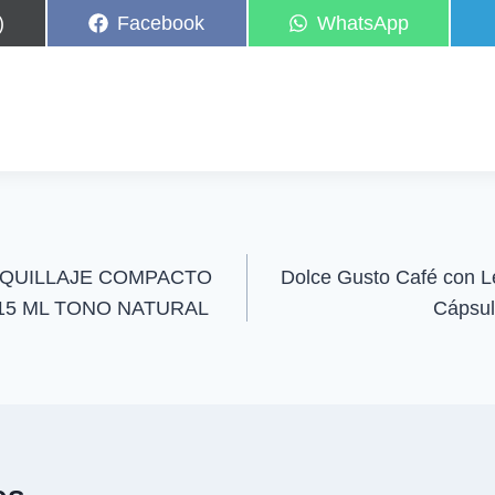
C
C
)
Facebook
WhatsApp
o
o
m
m
p
p
a
a
r
r
t
t
i
i
r
r
e
e
n
n
QUILLAJE COMPACTO
Dolce Gusto Café con L
 15 ML TONO NATURAL
Cápsul