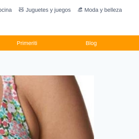
ocina
🧸️ Juguetes y juegos
👒 Moda y belleza
Primeriti
Blog