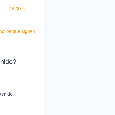
o… — 24,00 €
hollos que siguen
enido?
tenido.