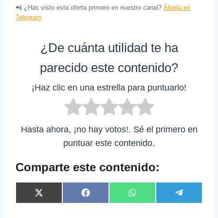
📲 ¿Has visto esta oferta primero en nuestro canal?
Ábrela en
Telegram
¿De cuánta utilidad te ha
parecido este contenido?
¡Haz clic en una estrella para puntuarlo!
Hasta ahora, ¡no hay votos!. Sé el primero en
puntuar este contenido.
Comparte este contenido:
C
C
C
C
X
F
W
T
o
o
o
o
(
a
h
e
m
m
m
m
T
c
a
l