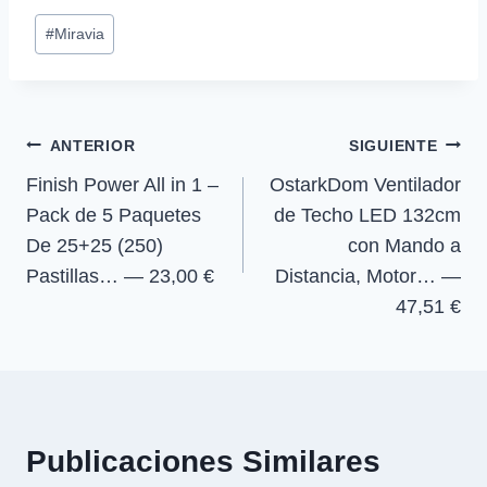
p
p
p
p
w
e
t
e
Etiquetas
a
a
a
a
i
b
s
g
#
Miravia
r
r
r
r
t
o
A
r
de
t
t
t
t
t
o
p
a
la
i
i
i
i
e
k
p
m
r
r
r
r
r
entrada:
e
e
e
e
)
Navegación
n
n
n
n
ANTERIOR
SIGUIENTE
Finish Power All in 1 –
OstarkDom Ventilador
de
Pack de 5 Paquetes
de Techo LED 132cm
entradas
De 25+25 (250)
con Mando a
Pastillas… — 23,00 €
Distancia, Motor… —
47,51 €
Publicaciones Similares