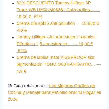
52% DESCUENTO Tommy Hilfiger 3P
Trunk WB UM0UM03881 Calzoncillos… —
19,00 € -52%
Crema día spf15 anti-pollution — 18,95€ €
-80%
Tommy Hilfiger Cinturón Mujer Essential
Effortless 1,5 cm estrecho… — 19,00 €
-52%
Crema de labios mate KISSPROOF alta
pigmentación TONO G08 FANTASTIC… —
4.9 €
📖 Guía relacionada:
Los Mejores Chollos de
Cocina y Menaje para Revolucionar tu Hogar en
2026