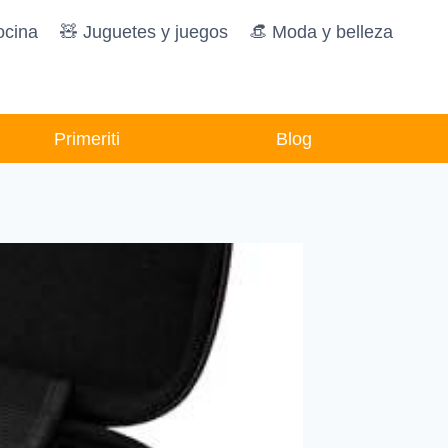
ocina
🧸️ Juguetes y juegos
👒 Moda y belleza
Primeriti
Blog