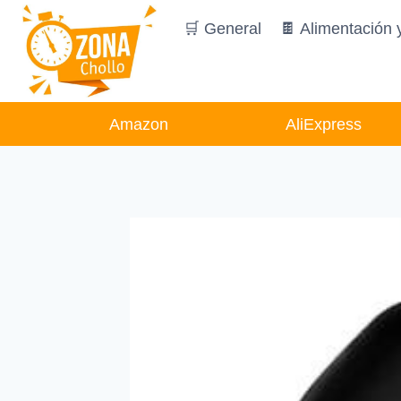
Saltar
🛒 General
🍫 Alimentación 
al
contenido
Amazon
AliExpress