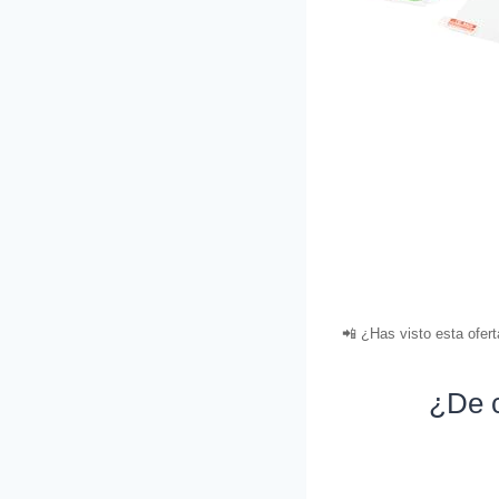
📲 ¿Has visto esta ofer
¿De c