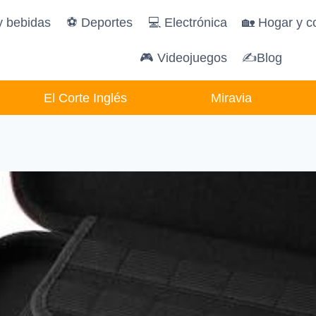
y bebidas
️⚽️ Deportes
💻 Electrónica
🏡 Hogar y c
🎮 Videojuegos
✍Blog
El Corte Inglés
Miravia