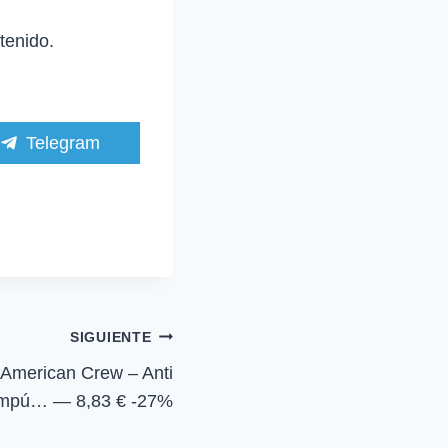
tenido.
C
Telegram
o
m
p
a
r
t
i
r
e
n
SIGUIENTE
erican Crew – Anti
ampú… — 8,83 € -27%