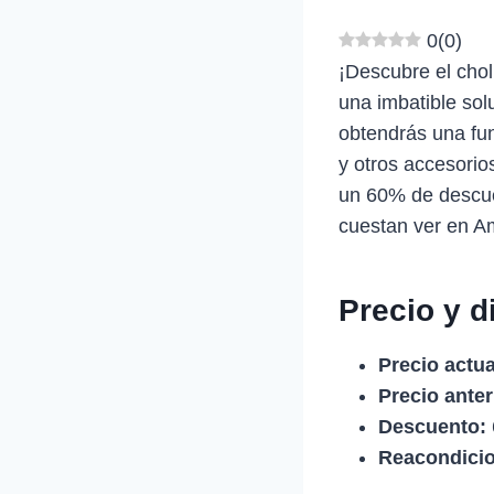
0
(
0
)
¡Descubre el cho
una imbatible sol
obtendrás una fun
y otros accesorio
un 60% de descue
cuestan ver en A
Precio y d
Precio actua
Precio anter
Descuento:
Reacondici