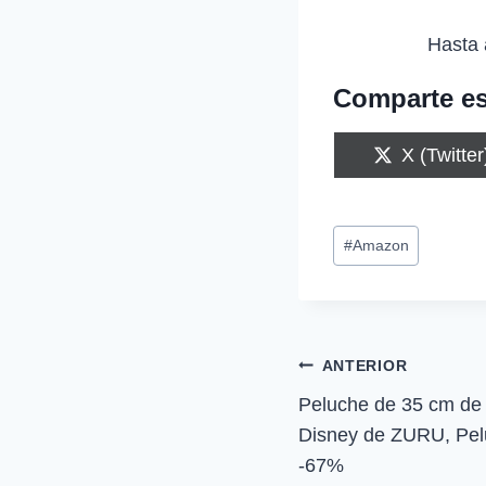
Hasta 
Comparte es
C
X (Twitter
o
m
p
Etiquetas
a
#
Amazon
r
de
t
i
la
r
entrada:
e
n
Navegación
ANTERIOR
Peluche de 35 cm de
de
Disney de ZURU, Pe
entradas
-67%