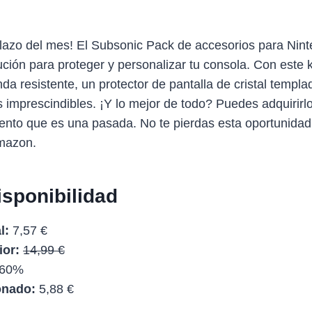
llazo del mes! El Subsonic Pack de accesorios para Nin
ución para proteger y personalizar tu consola. Con este k
da resistente, un protector de pantalla de cristal templa
s imprescindibles. ¡Y lo mejor de todo? Puedes adquirirlo
nto que es una pasada. No te pierdas esta oportunidad
mazon.
isponibilidad
l:
7,57 €
ior:
14,99 €
60%
onado:
5,88 €