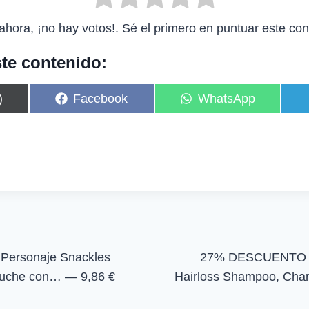
ahora, ¡no hay votos!. Sé el primero en puntuar este con
te contenido:
C
C
)
Facebook
WhatsApp
o
o
m
m
p
p
a
a
r
r
t
t
i
i
r
r
e
e
n
n
 Personaje Snackles
27% DESCUENTO Am
luche con… — 9,86 €
Hairloss Shampoo, Ch