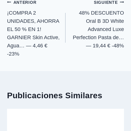
Navegación
n
n
n
n
ANTERIOR
SIGUIENTE
¡COMPRA 2
48% DESCUENTO
de
UNIDADES, AHORRA
Oral B 3D White
entradas
EL 50 % EN 1!
Advanced Luxe
GARNIER Skin Active,
Perfection Pasta de…
Agua… — 4,46 €
— 19,44 € -48%
-23%
Publicaciones Similares