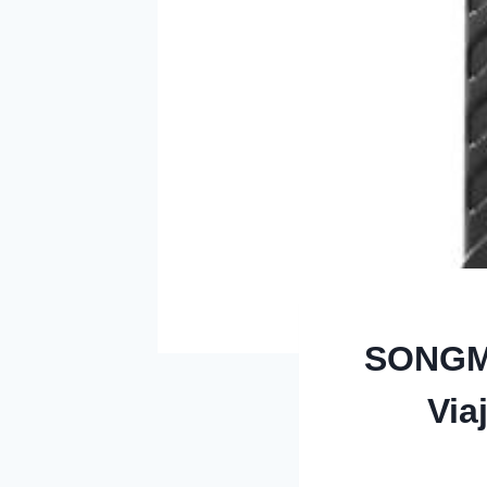
SONGMI
Via