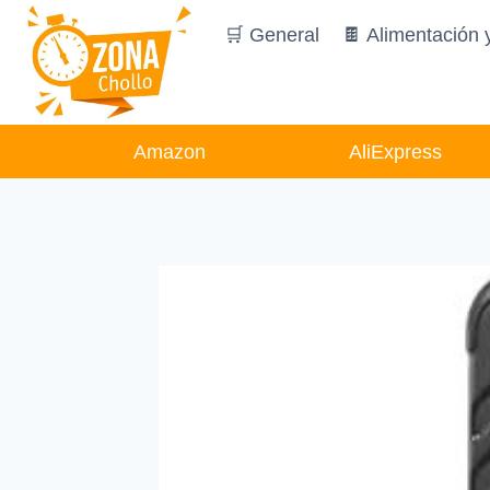
Saltar
🛒 General
🍫 Alimentación 
al
contenido
Amazon
AliExpress