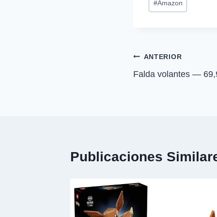
#
Amazon
r
de
t
i
la
r
entrada:
e
n
Navegación
ANTERIOR
Falda volantes — 69
de
entradas
Publicaciones Similar