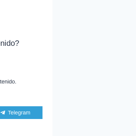
enido?
tenido.
C
Telegram
o
m
p
a