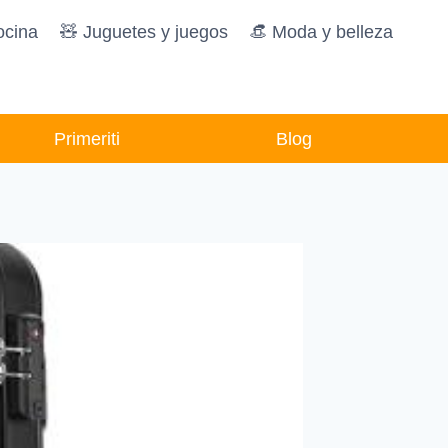
ocina
🧸️ Juguetes y juegos
👒 Moda y belleza
Primeriti
Blog