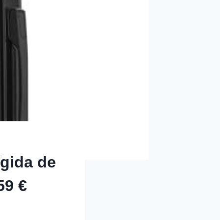
gida de
59 €