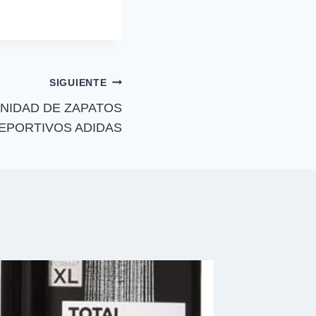
r
t
i
r
e
n
SIGUIENTE
 UNIDAD DE ZAPATOS
EPORTIVOS ADIDAS