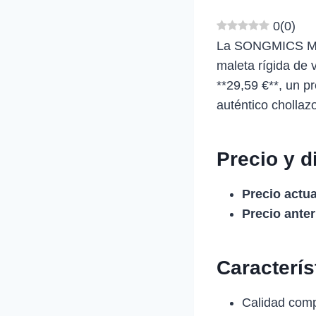
0
(
0
)
La SONGMICS Male
maleta rígida de 
**29,59 €**, un pr
auténtico chollazo
Precio y d
Precio actua
Precio anter
Caracterí
Calidad comp