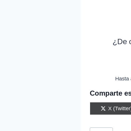
¿De c
Hasta 
Comparte es
C
X (Twitter
o
m
p
Etiquetas
a