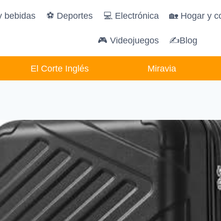
y bebidas
️⚽️ Deportes
💻 Electrónica
🏡 Hogar y c
🎮 Videojuegos
✍Blog
El Corte Inglés
Miravia