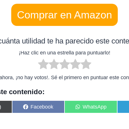
Comprar en Amazon
uánta utilidad te ha parecido este cont
¡Haz clic en una estrella para puntuarlo!
ahora, ¡no hay votos!. Sé el primero en puntuar este con
te contenido:
C
C
)
Facebook
WhatsApp
o
o
m
m
p
p
a
a