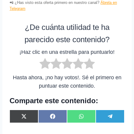
📲 ¿Has visto esta oferta primero en nuestro canal?
Ábrela en
Telegram
¿De cuánta utilidad te ha
parecido este contenido?
¡Haz clic en una estrella para puntuarlo!
Hasta ahora, ¡no hay votos!. Sé el primero en
puntuar este contenido.
Comparte este contenido:
C
C
C
C
X
F
W
T
o
o
o
o
(
a
h
e
m
m
m
m
T
c
a
l