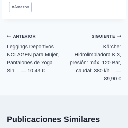
p
p
p
p
w
e
t
e
Etiquetas
a
a
a
a
i
b
s
g
#
Amazon
r
r
r
r
t
o
A
r
de
t
t
t
t
t
o
p
a
la
i
i
i
i
e
k
p
m
r
r
r
r
r
entrada:
e
e
e
e
)
Navegación
n
n
n
n
ANTERIOR
SIGUIENTE
Leggings Deportivos
Kärcher
de
NCLAGEN para Mujer,
Hidrolimpiadora K 3,
entradas
Pantalones de Yoga
presión: máx. 120 Bar,
Sin… — 10,43 €
caudal: 380 l/h… —
89,90 €
Publicaciones Similares