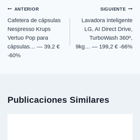
e
e
e
e
)
Navegación
n
n
n
n
ANTERIOR
SIGUIENTE
Cafetera de cápsulas
Lavadora Inteligente
de
Nespresso Krups
LG, AI Direct Drive,
entradas
Vertuo Pop para
TurboWash 360º,
cápsulas… — 39,2 €
9kg… — 199,2 € -66%
-60%
Publicaciones Similares