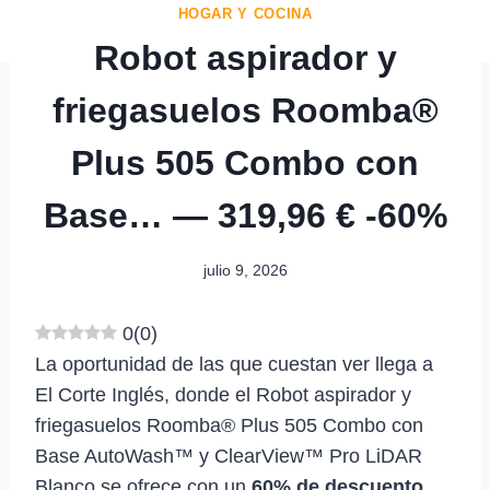
HOGAR Y COCINA
Robot aspirador y
friegasuelos Roomba®
Plus 505 Combo con
Base… — 319,96 € -60%
julio 9, 2026
0
(
0
)
La oportunidad de las que cuestan ver llega a
El Corte Inglés, donde el Robot aspirador y
friegasuelos Roomba® Plus 505 Combo con
Base AutoWash™ y ClearView™ Pro LiDAR
Blanco se ofrece con un
60% de descuento
,