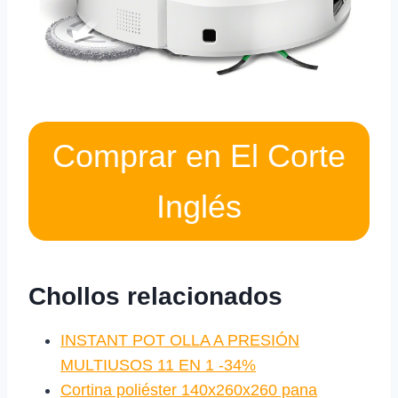
Comprar en El Corte
Inglés
Chollos relacionados
INSTANT POT OLLA A PRESIÓN
MULTIUSOS 11 EN 1 -34%
Cortina poliéster 140x260x260 pana