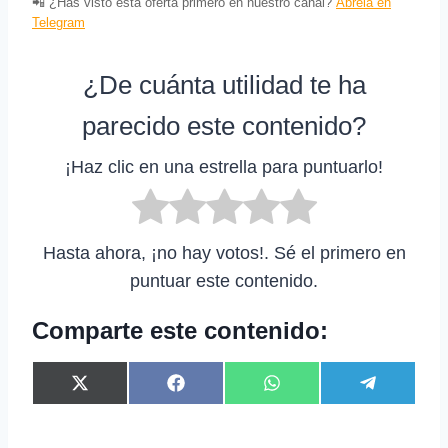
📲 ¿Has visto esta oferta primero en nuestro canal?
Ábrela en
Telegram
¿De cuánta utilidad te ha
parecido este contenido?
¡Haz clic en una estrella para puntuarlo!
Hasta ahora, ¡no hay votos!. Sé el primero en
puntuar este contenido.
Comparte este contenido:
C
C
C
C
X
F
W
T
o
o
o
o
(
a
h
e
m
m
m
m
T
c
a
l
p
p
p
p
w
e
t
e