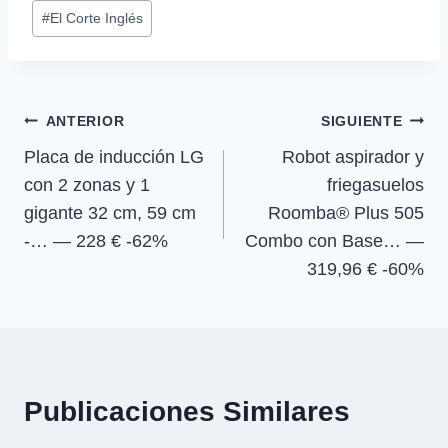
Etiquetas
a
a
a
a
i
b
s
g
#
El Corte Inglés
r
r
r
r
t
o
A
r
de
t
t
t
t
t
o
p
a
la
i
i
i
i
e
k
p
m
r
r
r
r
r
entrada:
e
e
e
e
)
Navegación
n
n
n
n
ANTERIOR
SIGUIENTE
Placa de inducción LG
Robot aspirador y
de
con 2 zonas y 1
friegasuelos
entradas
gigante 32 cm, 59 cm
Roomba® Plus 505
-… — 228 € -62%
Combo con Base… —
319,96 € -60%
Publicaciones Similares