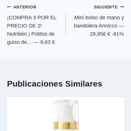
e
e
e
e
)
Navegación
n
n
n
n
ANTERIOR
SIGUIENTE
¡COMPRA 3 POR EL
Mini bolso de mano y
de
PRECIO DE 2!
bandolera Annicco —
entradas
Nutribén | Potitos de
29,95€ € -81%
guiso de… — 9,63 €
Publicaciones Similares