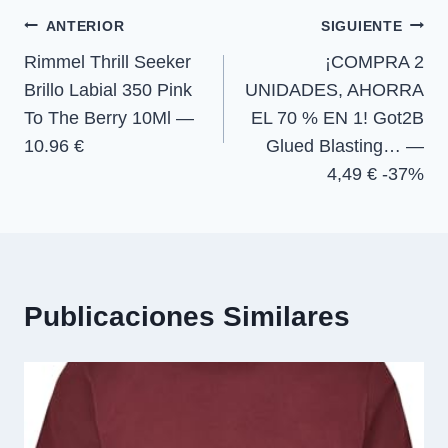
e
e
e
e
)
Navegación
n
n
n
n
ANTERIOR
SIGUIENTE
Rimmel Thrill Seeker
¡COMPRA 2
de
Brillo Labial 350 Pink
UNIDADES, AHORRA
entradas
To The Berry 10Ml —
EL 70 % EN 1! Got2B
10.96 €
Glued Blasting… —
4,49 € -37%
Publicaciones Similares